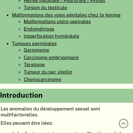
Hernie inguinale / Hydrocèle / Kystes
ATLAS
EMBRYOLOGY
Torsion du testicule
Malformations des voies génitales chez la femme
RECHERCHER
Malformations utéro-vaginales
Endométriose
AIDE
Imperforation hyménéale
Tumeurs germinales
Germinome
DE
Carcinome embryonnaire
EN
Tératome
Tumeur du sac vitellin
Choriocarcinome
Introduction
Les anomalies du développement sexuel sont
multifactorielles.
Elles peuvent être liées: