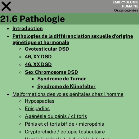
EMBRYOLOGIE
HUMAINE
Organo
génèse
21.6 Pathologie
Module
21
Introduction
Pathologies de la différenciation sexuelle d'origine
LISTE DES CHAPITRES
génétique et hormonale
OBJECTIFS
Ovotesticular DSD
46, XY DSD
RÉSUMÉ
46, XX DSD
◀
▶
Sex Chromosome DSD
PAGES
Syndrome de Turner
Syndrome de Klinefelter
Malformations des voies génitales chez l'homme
Hypospadias
Epispadias
ACCUEIL
Agénésie du pénis / clitoris
EMBRYO
GÉNÈSE
Pénis et clitoris bifide / micropénis
Cryptorchidie / ectopie testiculaire
ORGANO
GÉNÈSE