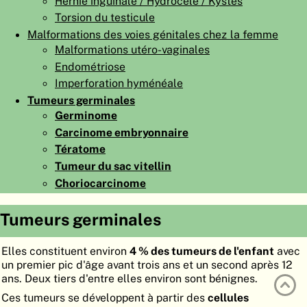
Hernie inguinale / Hydrocèle / Kystes
ATLAS
EMBRYOLOGY
Torsion du testicule
Malformations des voies génitales chez la femme
RECHERCHER
Malformations utéro-vaginales
Endométriose
AIDE
Imperforation hyménéale
Tumeurs germinales
Germinome
DE
Carcinome embryonnaire
EN
Tératome
Tumeur du sac vitellin
Choriocarcinome
Tumeurs germinales
Elles constituent environ
4 % des tumeurs de l'enfant
avec
un premier pic d'âge avant trois ans et un second après 12
ans. Deux tiers d'entre elles environ sont bénignes.
Ces tumeurs se développent à partir des
cellules