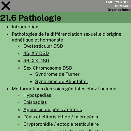
EMBRYOLOGIE
HUMAINE
Organo
génèse
21.6 Pathologie
Module
21
Introduction
Pathologies de la différenciation sexuelle d'origine
LISTE DES CHAPITRES
génétique et hormonale
OBJECTIFS
Ovotesticular DSD
46, XY DSD
RÉSUMÉ
46, XX DSD
◀
▶
Sex Chromosome DSD
PAGES
Syndrome de Turner
Syndrome de Klinefelter
Malformations des voies génitales chez l'homme
Hypospadias
Epispadias
ACCUEIL
Agénésie du pénis / clitoris
EMBRYO
GÉNÈSE
Pénis et clitoris bifide / micropénis
Cryptorchidie / ectopie testiculaire
ORGANO
GÉNÈSE