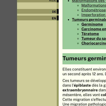
Malformations des 
AIDE
Malformations
Endométriose
DE
Imperforatio
EN
Tumeurs germinal
Germinome
Carcinome e
Tératome
Tumeur du sac
Choriocarci
Tumeurs germin
Elles constituent enviro
un second après 12 ans. D
Ces tumeurs se développ
dans l'
épiblaste
dès la g
extraembryonnaire
dans
mésentère, elles vont
co
Cette migration s'effectu
Une migration pathologiq