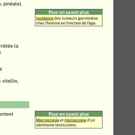
, pinéale).
Pour en savoir plus
Incidence
des tumeurs germinales
chez l'homme en fonction de l'âge.
rrêtée la
s
e
vitellin,
entent
Pour en savoir plus
Macroscopie
et
microscopie
d'un
séminome testiculaire.