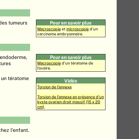
 des tumeurs
Pour en savoir plus
Macroscopie
et
microscopie
d'un
carcinome embryonnaire.
l'endoderme,
Pour en savoir plus
tures
Macroscopie
d'un tératome de
l'ovaire.
à un tératome
Vidéo
Torsion de l'annexe
Torsion de l'annexe en présence d'un
kyste ovarien droit massif (15 x 20
cm)
.
chez l'enfant.