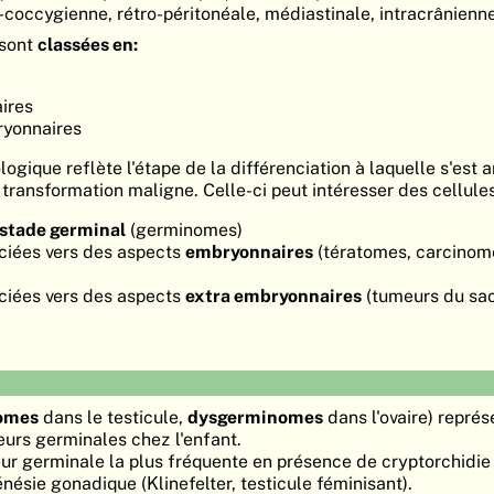
coccygienne, rétro-péritonéale, médiastinale, intracrânienne
 sont
classées en:
ires
ryonnaires
logique reflète l'étape de la différenciation à laquelle s'est a
transformation maligne. Celle-ci peut intéresser des cellule
stade germinal
(germinomes)
nciées vers des aspects
embryonnaires
(tératomes, carcinom
nciées vers des aspects
extra embryonnaires
(tumeurs du sac 
omes
dans le testicule,
dysgerminomes
dans l'ovaire) représ
urs germinales chez l'enfant.
ur germinale la plus fréquente en présence de cryptorchidie
ésie gonadique (Klinefelter, testicule féminisant).