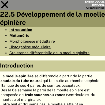
EMBRYOLOGIE
HUMAINE
Organo
génèse
22.5 Développement de la moelle
Module
22
épinière
LISTE DES CHAPITRES
Introduction
Métamérie
OBJECTIFS
Morphogénèse médullaire
RÉSUMÉ
Histogénèse médullaire
Croissance différentielle de la moelle épinière
◀
▶
PAGES
Introduction
La
moelle épinière
se différencie à partir de la partie
caudale du tube neural
qui fait suite au rhombencéphale
ACCUEIL
flanqué de ses 4 paires de somites occipitaux.
Dès la 6e semaine la paroi de la moelle épinière est
EMBRYO
GÉNÈSE
composée de
trois couches ou zones
(ventriculaire, du
manteau et marginale).
ORGANO
GÉNÈSE
Entre huit et dix semaines la moelle a atteint sa