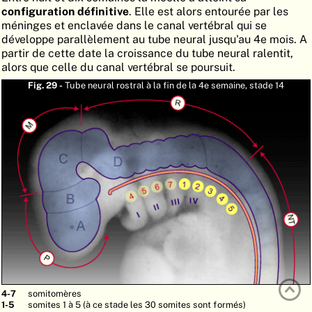
configuration définitive
. Elle est alors entourée par les
ATLAS
EMBRYOLOGY
méninges et enclavée dans le canal vertébral qui se
développe parallèlement au tube neural jusqu'au 4e mois. A
RECHERCHER
partir de cette date la croissance du tube neural ralentit,
alors que celle du canal vertébral se poursuit.
AIDE
Fig. 29 -
Tube neural rostral à la fin de la 4e semaine, stade 14
DE
EN
4-7
somitomères
1-5
somites 1 à 5 (à ce stade les 30 somites sont formés)