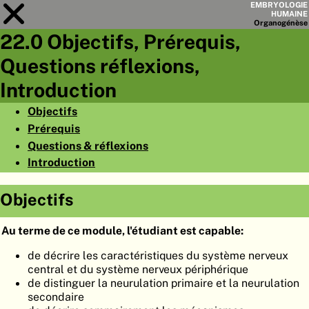
EMBRYOLOGIE
HUMAINE
Organo
génèse
22.0 Objectifs, Prérequis,
Module
22
Questions réflexions,
LISTE DES CHAPITRES
Introduction
OBJECTIFS
Objectifs
Prérequis
RÉSUMÉ
Questions & réflexions
◀
▶
PAGES
Introduction
Objectifs
Au terme de ce module, l'étudiant est capable:
ACCUEIL
de décrire les caractéristiques du système nerveux
central et du système nerveux périphérique
EMBRYO
GÉNÈSE
de distinguer la neurulation primaire et la neurulation
secondaire
ORGANO
GÉNÈSE