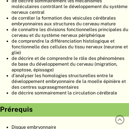
de décrire sommairement les mécanismes
ATLAS
EMBRYOLOGY
moléculaires contrôlant le développement du système
nerveux central
RECHERCHER
de corréler la formation des vésicules cérébrales
embryonnaires aux structures du cerveau mature
AIDE
de connaître les divisions fonctionnelles principales du
cerveau et du système nerveux périphérique
de comprendre la différenciation histologique et
fonctionnelle des cellules du tissu nerveux (neurone et
DE
glie)
de décrire et de comprendre le rôle des phénomènes
EN
de base du développement du cerveau (migration,
apoptose, épissage)
d'analyser les homologies structurelles entre le
développement embryonnaire de la moelle épinière et
des centres suprasegmentaires
de décrire sommairement la circulation cérébrale
Prérequis
Disque embryonnaire