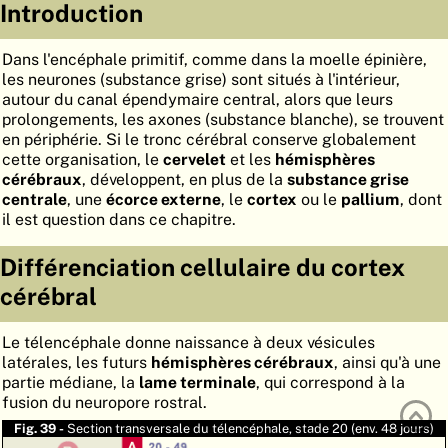
Introduction
ATLAS
EMBRYOLOGY
Dans l'encéphale primitif, comme dans la moelle épinière,
RECHERCHER
les neurones (substance grise) sont situés à l'intérieur,
autour du canal épendymaire central, alors que leurs
AIDE
prolongements, les axones (substance blanche), se trouvent
en périphérie. Si le tronc cérébral conserve globalement
cette organisation, le
cervelet
et les
hémisphères
DE
cérébraux
, développent, en plus de la
substance grise
centrale
, une
écorce externe
, le
cortex
ou le
pallium
, dont
EN
il est question dans ce chapitre.
Différenciation cellulaire du cortex
cérébral
Le télencéphale donne naissance à deux vésicules
latérales, les futurs
hémisphères cérébraux
, ainsi qu'à une
partie médiane, la
lame terminale
, qui correspond à la
fusion du neuropore rostral.
Fig. 39 -
Section transversale du télencéphale, stade 20 (env. 48 jours)