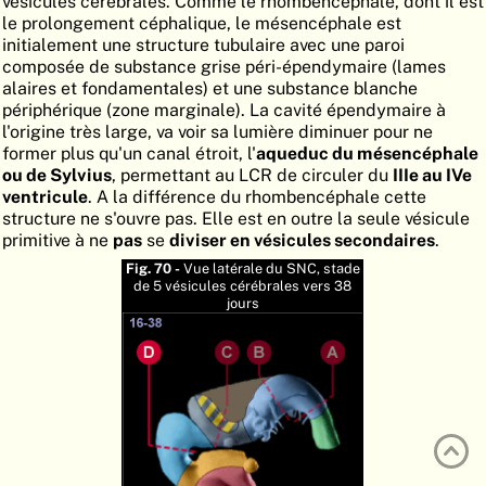
vésicules cérébrales. Comme le rhombencéphale, dont il est
le prolongement céphalique, le mésencéphale est
ATLAS
EMBRYOLOGY
initialement une structure tubulaire avec une paroi
RECHERCHER
composée de substance grise péri-épendymaire (lames
alaires et fondamentales) et une substance blanche
AIDE
périphérique (zone marginale). La cavité épendymaire à
l'origine très large, va voir sa lumière diminuer pour ne
former plus qu'un canal étroit, l'
aqueduc du mésencéphale
ou de Sylvius
, permettant au LCR de circuler du
IIIe au IVe
DE
ventricule
. A la différence du rhombencéphale cette
structure ne s'ouvre pas. Elle est en outre la seule vésicule
EN
primitive à ne
pas
se
diviser en vésicules secondaires
.
Fig. 70 -
Vue latérale du SNC, stade
de 5 vésicules cérébrales vers 38
jours