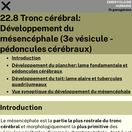
EMBRYOLOGIE
HUMAINE
Organo
génèse
22.8 Tronc cérébral:
Module
22
Développement du
LISTE DES CHAPITRES
mésencéphale (3e vésicule -
OBJECTIFS
pédoncules cérébraux)
RÉSUMÉ
Introduction
Développement du plancher: lame fondamentale et
◀
▶
PAGES
pédoncules cérébraux
Développement du toit: lame alaire et tubercules
quadrijumeaux
Vue synoptique du développement du mésencéphale
ACCUEIL
Introduction
EMBRYO
GÉNÈSE
Le mésencéphale est la
partie la plus rostrale du tronc
cérébral
et morphologiquement la
plus primitive
des
ORGANO
GÉNÈSE