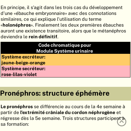
ATLAS
EMBRYOLOGY
En principe, il s'agit dans les trois cas du développement
d'une «ébauche embryonnaire» avec des connotations
RECHERCHER
similaires, ce qui explique l'utilisation du terme
«
holonéphros
». Finalement les deux premières ébauches
AIDE
auront une existence transitoire, alors que le métanéphros
deviendra le
rein définitif
.
Code chromatique pour
DE
Module Système urinaire
Système excréteur:
EN
jaune-beige-orange
Système secréteur:
rose-lilas-violet
Pronéphros: structure éphémère
Le pronéphros
se différencie au cours de la 4e semaine à
partir de
l'extrémité crâniale du cordon néphrogène
et
régresse dès la 5e semaine. Trois structures participent à
sa formation: