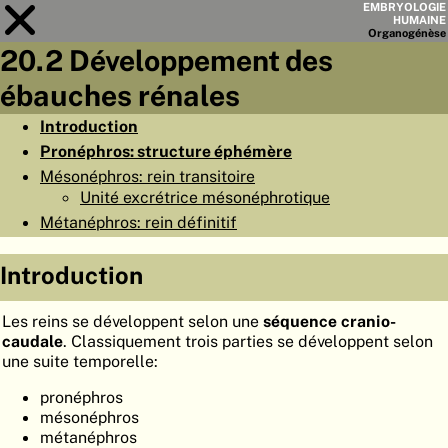
EMBRYOLOGIE
HUMAINE
Organo
génèse
20.2 Développement des
Module
20
ébauches rénales
LISTE DES CHAPITRES
Introduction
Pronéphros: structure éphémère
OBJECTIFS
Mésonéphros: rein transitoire
RÉSUMÉ
Unité excrétrice mésonéphrotique
Métanéphros: rein définitif
◀
▶
PAGES
Introduction
Les reins se développent selon une
séquence
cranio-
caudale
. Classiquement trois parties se développent selon
ACCUEIL
une suite temporelle:
EMBRYO
GÉNÈSE
pronéphros
mésonéphros
ORGANO
GÉNÈSE
métanéphros