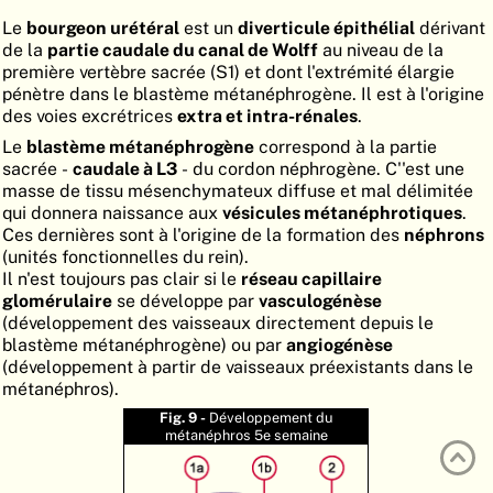
ATLAS
EMBRYOLOGY
Le
bourgeon urétéral
est un
diverticule épithélial
dérivant
de la
partie caudale du canal de Wolff
au niveau de la
RECHERCHER
première vertèbre sacrée (S1) et dont l'extrémité élargie
pénètre dans le blastème métanéphrogène. Il est à l'origine
AIDE
des voies excrétrices
extra et intra-rénales
.
Le
blastème métanéphrogène
correspond à la partie
sacrée -
caudale à L3
- du cordon néphrogène. C''est une
DE
masse de tissu mésenchymateux diffuse et mal délimitée
qui donnera naissance aux
vésicules métanéphrotiques
.
EN
Ces dernières sont à l'origine de la formation des
néphrons
(unités fonctionnelles du rein).
Il n'est toujours pas clair si le
réseau capillaire
glomérulaire
se développe par
vasculogénèse
(développement des vaisseaux directement depuis le
blastème métanéphrogène) ou par
angiogénèse
(développement à partir de vaisseaux préexistants dans le
métanéphros).
Fig. 9 -
Développement du
métanéphros 5e semaine