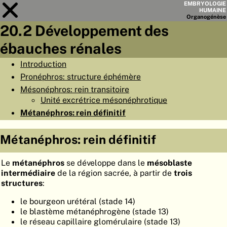
EMBRYOLOGIE
HUMAINE
Organo
génèse
20.2 Développement des
Module
20
ébauches rénales
LISTE DES CHAPITRES
Introduction
Pronéphros: structure éphémère
OBJECTIFS
Mésonéphros: rein transitoire
RÉSUMÉ
Unité excrétrice mésonéphrotique
Métanéphros: rein définitif
◀
▶
PAGES
Métanéphros: rein définitif
Le
métanéphros
se développe dans le
mésoblaste
intermédiaire
de la région sacrée, à partir de
trois
ACCUEIL
structures
:
EMBRYO
GÉNÈSE
le bourgeon urétéral (stade 14)
le blastème métanéphrogène (stade 13)
ORGANO
GÉNÈSE
le réseau capillaire glomérulaire (stade 13)