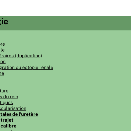
ie
bre
le
raires (duplication)
ion
gration ou ectopie rénale
me
ture
s du rein
tiques
cularisation
ales de l'uretère
trajet
calibre