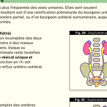
re
 plus fréquentes des voies urinaires. Elles sont souvent
ésultent soit d'une ramification prématurée du bourgeon uré
retère partiel, ou d'un bourgeon urétéral surnuméraire, auq
formés.
fidité)
Fig. 39 -
Duplication p
sion incomplète des deux
indre à des niveaux
ire, iliaque ou
erminale reste toutefois
e vésical
unique et
jonction en «Y» est
 reflux urétéro-urétéral.
Fig. 40 -
Duplication 
complet des uretères