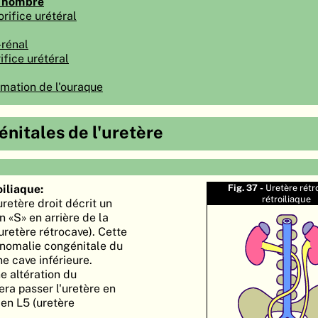
e nombre
rifice urétéral
-rénal
ifice urétéral
rmation de l'ouraque
nitales de l'uretère
oiliaque:
Fig. 37 -
Uretère rétr
rétroiliaque
uretère droit décrit un
n «S» en arrière de la
uretère rétrocave). Cette
anomalie congénitale du
e cave inférieure.
e altération du
era passer l'uretère en
e en L5 (uretère