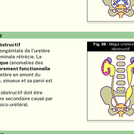
e
bstructif
Fig. 38 -
Méga-uretère 
obstructif
 congénitale de l'uretère
minale rétrécie. La
ique
(anomalies des
urement fonctionnelle
uretère en amont du
, sinueux et sa paroi est
obstructif doit être
re secondaire causé par
sico-urétéral.