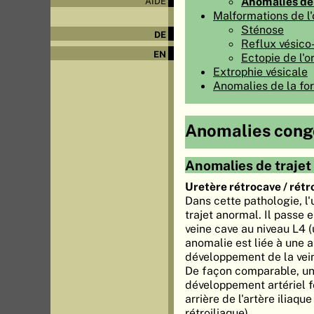
Anomalies d
AIDE
Malformations de l'o
Sténose
DE
Reflux vésico
EN
Ectopie de l'or
Extrophie vésicale
Anomalies de la fo
Anomalies congé
Anomalies de trajet
Uretère rétrocave / rétr
Dans cette pathologie, l'
trajet anormal. Il passe e
veine cave au niveau L4 (
anomalie est liée à une 
développement de la vein
De façon comparable, un
développement artériel f
arrière de l'artère iliaqu
rétroiliaque).