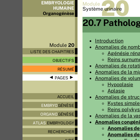
20
EMBRYOLOGIE
Module
HUMAINE
Système urinaire
Organo
génèse
20.7 Patholog
Introduction
Module
20
Anomalies de nom
LISTE DES CHAPITRES
Agénésie réna
Reins surnumé
OBJECTIFS
Anomalies de rotat
RÉSUMÉ
Anomalies de la mi
◀
▶
Anomalies de volu
PAGES
Hypoplasie
Aplasie
Anomalies de struc
ACCUEIL
Kystes simple
EMBRYO
GÉNÈSE
Reins polykys
ORGANO
GÉNÈSE
Anomalies de la vas
Anomalies congénit
ATLAS
EMBRYOLOGY
Anomalies de 
RECHERCHER
Anomalies de 