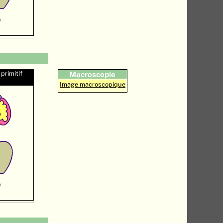
primitif
Macroscopie
Image macroscopique