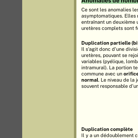
Anomalies de nomb
Ce sont les anomalies les
asymptomatiques. Elles r
entraînant un deuxième u
uretères complets sont 
Duplication partielle (bi
Il s'agit donc d'une divi
uretères, pouvant se rejo
variables (pyélique, lomba
intramural). La portion t
commune avec un
orific
normal
. Le niveau de la 
souvent responsable d'un
Duplication complète
Il y a un dédoublement 