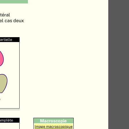
téral
uel cas deux
artielle
complète
Macroscopie
Image macroscopique