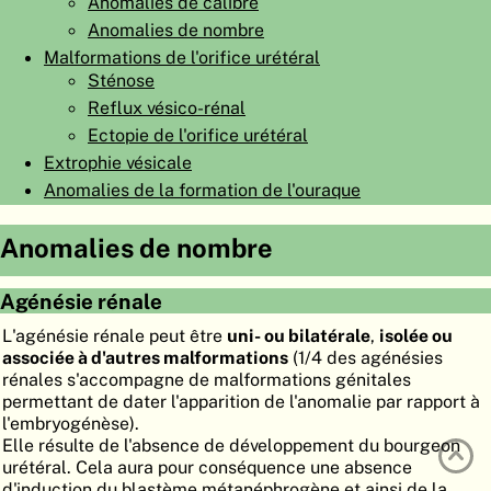
Anomalies de calibre
ATLAS
EMBRYOLOGY
Anomalies de nombre
Malformations de l'orifice urétéral
RECHERCHER
Sténose
Reflux vésico-rénal
AIDE
Ectopie de l'orifice urétéral
Extrophie vésicale
DE
Anomalies de la formation de l'ouraque
EN
Anomalies de nombre
Agénésie rénale
L'agénésie rénale peut être
uni- ou bilatérale
,
isolée ou
associée à d'autres malformations
(1/4 des agénésies
rénales s'accompagne de malformations génitales
permettant de dater l'apparition de l'anomalie par rapport à
l'embryogénèse).
Elle résulte de l'absence de développement du bourgeon
urétéral. Cela aura pour conséquence une absence
d'induction du blastème métanéphrogène et ainsi de la