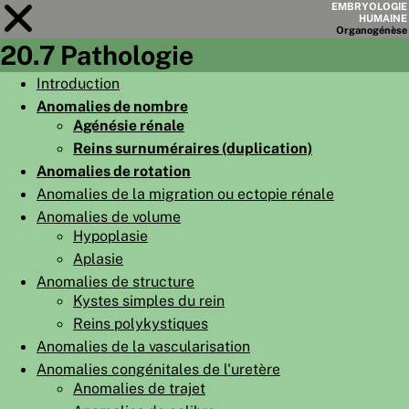
EMBRYOLOGIE
HUMAINE
Organo
génèse
20.7 Pathologie
Module
20
Introduction
Anomalies de nombre
LISTE DES CHAPITRES
Agénésie rénale
OBJECTIFS
Reins surnuméraires (duplication)
Anomalies de rotation
RÉSUMÉ
Anomalies de la migration ou ectopie rénale
◀
▶
PAGES
Anomalies de volume
Hypoplasie
Aplasie
Anomalies de structure
Kystes simples du rein
Reins polykystiques
ACCUEIL
Anomalies de la vascularisation
EMBRYO
GÉNÈSE
Anomalies congénitales de l'uretère
Anomalies de trajet
ORGANO
GÉNÈSE