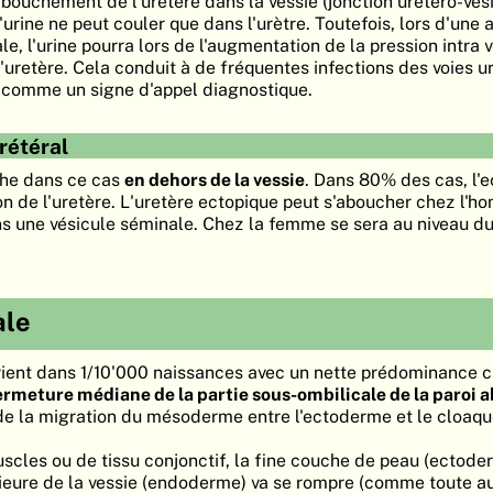
ouchement de l'uretère dans la vessie (jonction urétéro-vési
l'urine ne peut couler que dans l'urètre. Toutefois, lors d'une 
le, l'urine pourra lors de l'augmentation de la pression intra 
 l'uretère. Cela conduit à de fréquentes infections des voies ur
é comme un signe d'appel diagnostique.
urétéral
uche dans ce cas
en dehors de la vessie
. Dans 80% des cas, l'e
on de l'uretère. L'uretère ectopique peut s'aboucher chez l'
ns une vésicule séminale. Chez la femme se sera au niveau du 
ale
vient dans 1/10'000 naissances avec un nette prédominance 
ermeture médiane de la partie sous-ombilicale de la paroi
 de la migration du mésoderme entre l'ectoderme et le cloaqu
scles ou de tissu conjonctif, la fine couche de peau (ectode
rieure de la vessie (endoderme) va se rompre (comme toute a