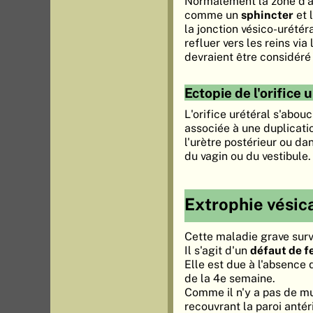
Normalement la zone d'ab
comme un
sphincter
et 
la jonction vésico-urétéra
refluer vers les reins via
devraient être considér
Ectopie de l'orifice 
L'orifice urétéral s'abo
associée à une duplicati
l'urètre postérieur ou da
du vagin ou du vestibule.
Extrophie vésic
Cette maladie grave sur
Il s'agit d'un
défaut de f
Elle est due à l'absence
de la 4e semaine.
Comme il n'y a pas de mu
recouvrant la paroi anté