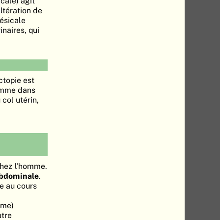
cale) agit
altération de
vésicale
inaires, qui
ctopie est
homme dans
col utérin,
chez l'homme.
 abdominale
.
e au cours
rme)
utre