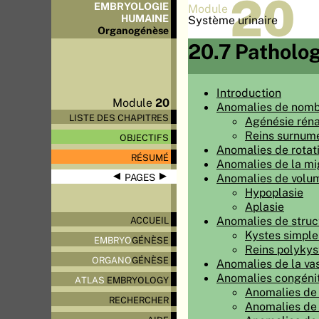
20
EMBRYOLOGIE
Module
HUMAINE
Système urinaire
Organo
génèse
20.7 Patholog
Introduction
Module
20
Anomalies de nom
LISTE DES CHAPITRES
Agénésie réna
Reins surnumé
OBJECTIFS
Anomalies de rotat
RÉSUMÉ
Anomalies de la mi
◀
▶
Anomalies de volu
PAGES
Hypoplasie
Aplasie
Anomalies de struc
ACCUEIL
Kystes simple
EMBRYO
GÉNÈSE
Reins polykys
ORGANO
GÉNÈSE
Anomalies de la vas
Anomalies congénit
ATLAS
EMBRYOLOGY
Anomalies de 
RECHERCHER
Anomalies de 