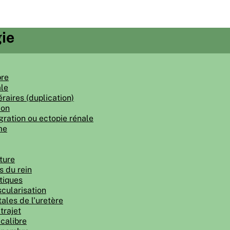
ie
bre
le
raires (duplication)
ion
gration ou ectopie rénale
me
ture
s du rein
tiques
cularisation
ales de l'uretère
trajet
calibre