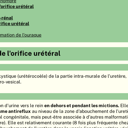
 nombre
orifice urétéral
-rénal
rifice urétéral
rmation de l'ouraque
 l'orifice urétéral
 kystique (urétérocoèle) de la partie intra-murale de l'uretère,
ro-vesical.
on d'urine vers le rein
en dehors et pendant les mictions.
Elle
me antireflux
au niveau de la zone d'abouchement de l'uret
ral congénitale, mais peut-être associée à d'autres malformat
e). Elle est relativement courante (8 fois plus fréquente chez 