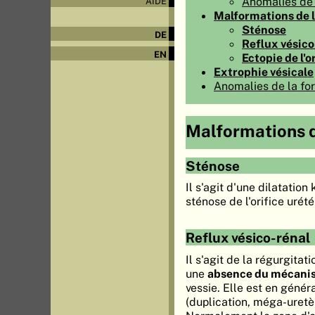
Anomalies de
AIDE
Malformations de l'
Sténose
DE
Reflux vésico
EN
Ectopie de l'o
Extrophie vésicale
Anomalies de la fo
Malformations de
Sténose
Il s'agit d'une dilatation
sténose de l'orifice urété
Reflux vésico-rénal
Il s'agit de la régurgitati
une
absence du mécanis
vessie. Elle est en géné
(duplication, méga-uretèr