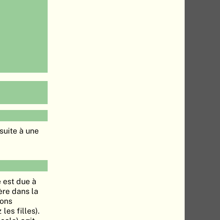
 suite à une
 est due à
ère dans la
ions
les filles).