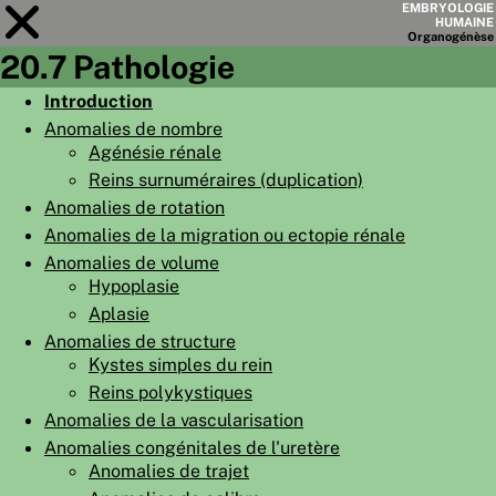
EMBRYOLOGIE
HUMAINE
Organo
génèse
20.7 Pathologie
Module
20
Introduction
Anomalies de nombre
LISTE DES CHAPITRES
Agénésie rénale
OBJECTIFS
Reins surnuméraires (duplication)
Anomalies de rotation
RÉSUMÉ
Anomalies de la migration ou ectopie rénale
◀
▶
PAGES
Anomalies de volume
Hypoplasie
Aplasie
Anomalies de structure
Kystes simples du rein
Reins polykystiques
ACCUEIL
Anomalies de la vascularisation
EMBRYO
GÉNÈSE
Anomalies congénitales de l'uretère
Anomalies de trajet
ORGANO
GÉNÈSE