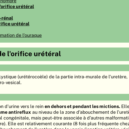
 nombre
orifice urétéral
-rénal
rifice urétéral
rmation de l'ouraque
 l'orifice urétéral
 kystique (urétérocoèle) de la partie intra-murale de l'uretère,
ro-vesical.
on d'urine vers le rein
en dehors et pendant les mictions.
Elle
me antireflux
au niveau de la zone d'abouchement de l'uret
ral congénitale, mais peut-être associée à d'autres malformat
e). Elle est relativement courante (8 fois plus fréquente chez 