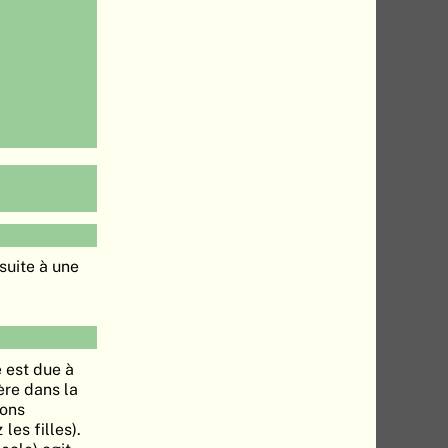
 suite à une
 est due à
ère dans la
ions
les filles).