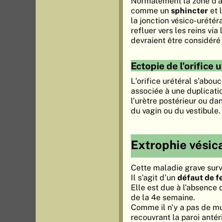
Normalement la zone d'ab
comme un
sphincter
et 
la jonction vésico-urétéra
refluer vers les reins via
devraient être considér
Ectopie de l'orifice 
L'orifice urétéral s'abo
associée à une duplicati
l'urètre postérieur ou da
du vagin ou du vestibule.
Extrophie vésic
Cette maladie grave sur
Il s'agit d'un
défaut de f
Elle est due à l'absence
de la 4e semaine.
Comme il n'y a pas de mu
recouvrant la paroi anté