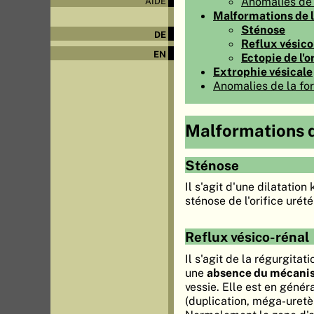
Anomalies de
AIDE
Malformations de l'
Sténose
DE
Reflux vésico
EN
Ectopie de l'o
Extrophie vésicale
Anomalies de la fo
Malformations de
Sténose
Il s'agit d'une dilatation
sténose de l'orifice urété
Reflux vésico-rénal
Il s'agit de la régurgitati
une
absence du mécanis
vessie. Elle est en géné
(duplication, méga-uretèr