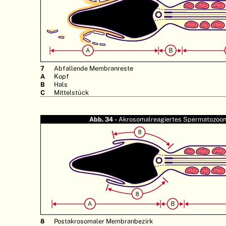
7
Abfallende Membranreste
A
Kopf
B
Hals
C
Mittelstück
Abb. 34 -
Akrosomalreagiertes Spermatozoo
8
Postakrosomaler Membranbezirk