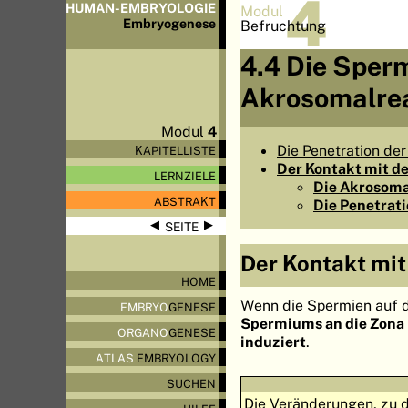
4
HUMAN-EMBRYOLOGIE
Modul
Embryo
genese
Befruchtung
4.4 Die Sperm
Akrosomalre
Modul
4
Die Penetration de
KAPITELLISTE
Der Kontakt mit de
LERNZIELE
Die Akrosoma
ABSTRAKT
Die Penetrati
◀
▶
SEITE
Der Kontakt mit
HOME
Wenn die Spermien auf di
EMBRYO
GENESE
Spermiums an die Zona 
ORGANO
GENESE
induziert
.
ATLAS
EMBRYOLOGY
SUCHEN
Die Veränderungen, zu 