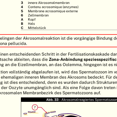
3
innere Akrosomalmembran
4
Contenu acrosomique (enzymes)
5
Membrane acrosomique externe
6
Zellmembran
A
Kopf
B
Hals
C
Mittelstück
elingen der Akrosomalreaktion ist die vorgängige Bindung d
ona pellucida.
nen entscheidenden Schritt in der Fertilisationskaskade dars
atsache ableiten, dass die
Zona-Anbindung speziesspezifis
g an die Eizellmembran, an das Oolemma, hingegen ist es ni
ion vollständig abgelaufen ist, wird das Spermatozoon im v
r ehemaligen inneren Membran des Akrosoms bedeckt. Für d
g ist dies entscheidend, denn es wurden dadurch Strukturen 
t der Oozyte unumgänglich sind. Als eine Folge davon treten
krosomalen Membranbezirk des Spermatozoons auf.
Abb. 33 -
Akrosomalreagiertes Spermatozoo