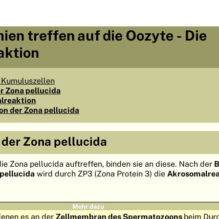
ien treffen auf die Oozyte - Die
aktion
r Kumuluszellen
r Zona pellucida
lreaktion
on der Zona pellucida
 der Zona pellucida
e Zona pellucida auftreffen, binden sie an diese. Nach der
B
pellucida
wird durch ZP3 (Zona Protein 3) die
Akrosomalrea
Mehr dazu
denen es an der
Zellmembran des Spermatozoons
beim Dur