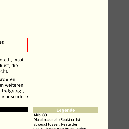
es
tellt, lässt
ch
ist; die
cht.
orderen
en weiteren
freigelegt,
 insbesondere
n
Legende
Abb. 33
Die akrosomale Reaktion ist
abgeschlossen. Reste der
vesikulierten Membran werden