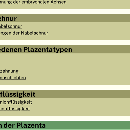
ennung der embryonalen Achsen
chnur
abelschnur
ungen der Nabelschnur
iedenen Plazentatypen
rzahnung
ennschichten
flüssigkeit
nionflüssigkeit
ionflüssigkeit
n der Plazenta