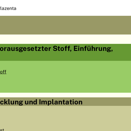
lazenta
vorausgesetzter Stoff, Einführung,
off
icklung und Implantation
st