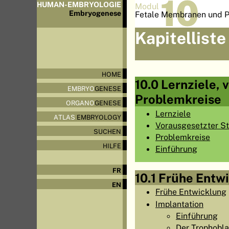
10
HUMAN-EMBRYOLOGIE
Modul
Embryo
genese
Fetale Membranen und P
Kapitelliste
HOME
10.0 Lernziele, 
EMBRYO
GENESE
Problemkreise
ORGANO
GENESE
Lernziele
ATLAS
EMBRYOLOGY
Vorausgesetzter St
SUCHEN
Problemkreise
HILFE
Einführung
FR
10.1 Frühe Entw
EN
Frühe Entwicklung
Implantation
Einführung
Der Trophobla