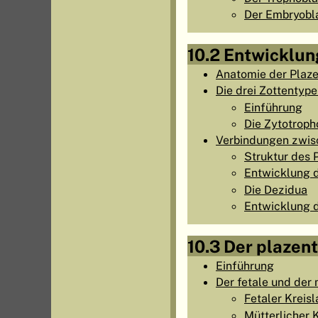
Der Embryobl
10.2 Entwicklun
Anatomie der Plaz
Die drei Zottentyp
Einführung
Die Zytotroph
Verbindungen zwis
Struktur des
Entwicklung d
Die Dezidua
Entwicklung d
10.3 Der plazen
Einführung
Der fetale und der 
Fetaler Kreisl
Mütterlicher 