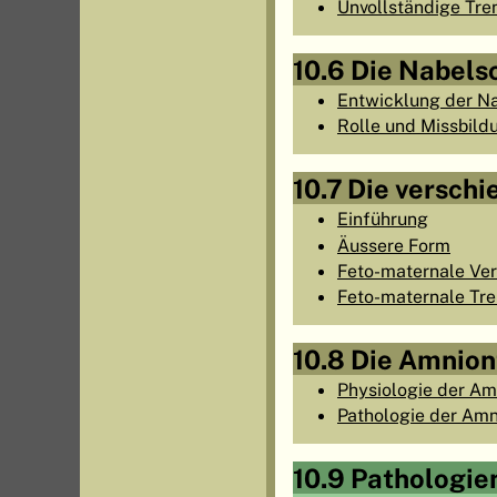
Unvollständige Tr
10.6 Die Nabels
Entwicklung der N
Rolle und Missbild
10.7 Die versch
Einführung
Äussere Form
Feto-maternale Ve
Feto-maternale Tr
10.8 Die Amnion
Physiologie der Am
Pathologie der Amn
10.9 Pathologie