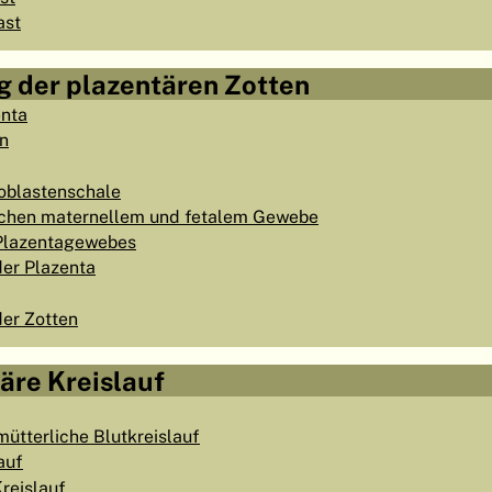
ast
g der plazentären Zotten
enta
en
oblastenschale
chen maternellem und fetalem Gewebe
 Plazentagewebes
er Plazenta
er Zotten
täre Kreislauf
mütterliche Blutkreislauf
auf
Kreislauf