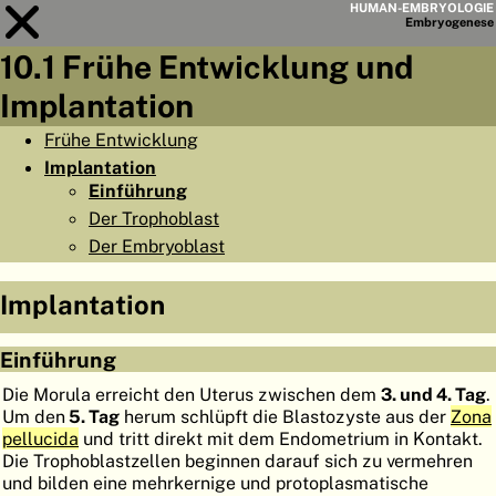
HUMAN-EMBRYOLOGIE
Embryo
genese
10.1 Frühe Entwicklung und
Modul
10
Implantation
KAPITELLISTE
Frühe Entwicklung
Implantation
LERNZIELE
Einführung
ABSTRAKT
Der Trophoblast
Der Embryoblast
◀
▶
SEITE
Implantation
Einführung
HOME
Die Morula erreicht den Uterus zwischen dem
3. und 4. Tag
.
Um den
5. Tag
herum schlüpft die Blastozyste aus der
Zona
EMBRYO
GENESE
pellucida
und tritt direkt mit dem Endometrium in Kontakt.
Die Trophoblastzellen beginnen darauf sich zu vermehren
ORGANO
GENESE
und bilden eine mehrkernige und protoplasmatische