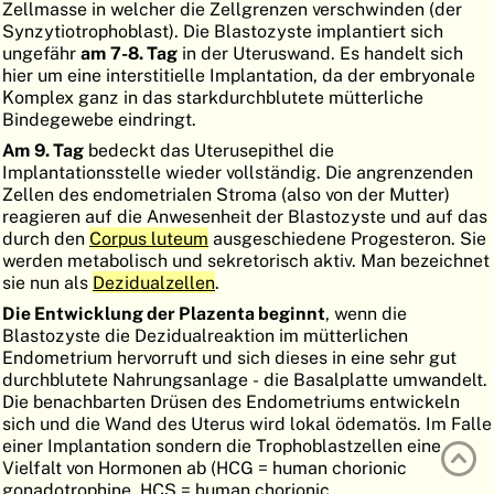
Zellmasse in welcher die Zellgrenzen verschwinden (der
ATLAS
EMBRYOLOGY
Synzytiotrophoblast). Die Blastozyste implantiert sich
ungefähr
am 7-8. Tag
in der Uteruswand. Es handelt sich
SUCHEN
hier um eine interstitielle Implantation, da der embryonale
Komplex ganz in das starkdurchblutete mütterliche
HILFE
Bindegewebe eindringt.
Am 9. Tag
bedeckt das Uterusepithel die
Implantationsstelle wieder vollständig. Die angrenzenden
FR
Zellen des endometrialen Stroma (also von der Mutter)
reagieren auf die Anwesenheit der Blastozyste und auf das
EN
durch den
Corpus luteum
ausgeschiedene Progesteron. Sie
werden metabolisch und sekretorisch aktiv. Man bezeichnet
sie nun als
Dezidualzellen
.
Die Entwicklung der Plazenta beginnt
, wenn die
Blastozyste die Dezidualreaktion im mütterlichen
Endometrium hervorruft und sich dieses in eine sehr gut
durchblutete Nahrungsanlage - die Basalplatte umwandelt.
Die benachbarten Drüsen des Endometriums entwickeln
sich und die Wand des Uterus wird lokal ödematös. Im Falle
einer Implantation sondern die Trophoblastzellen eine
Vielfalt von Hormonen ab (HCG = human chorionic
gonadotrophine, HCS = human chorionic