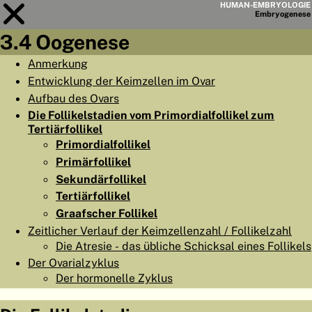
HUMAN-EMBRYOLOGIE
Embryo
genese
3.4 Oogenese
Modul
3
Anmerkung
Entwicklung der Keimzellen im Ovar
KAPITELLISTE
Aufbau des Ovars
LERNZIELE
Die Follikelstadien vom Primordialfollikel zum
Tertiärfollikel
ABSTRAKT
Primordialfollikel
◀
▶
Primärfollikel
SEITE
Sekundärfollikel
Tertiärfollikel
Graafscher Follikel
Zeitlicher Verlauf der Keimzellenzahl / Follikelzahl
Die Atresie - das übliche Schicksal eines Follikels
HOME
Der Ovarialzyklus
EMBRYO
GENESE
Der hormonelle Zyklus
ORGANO
GENESE