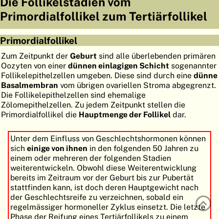
Die Follikelstadien vom
ATLAS
EMBRYOLOGY
Primordialfollikel zum Tertiärfollikel
SUCHEN
Primordialfollikel
HILFE
Zum Zeitpunkt der
Geburt
sind alle überlebenden primären
Oozyten von einer
dünnen einlagigen Schicht
sogenannter
Follikelepithelzellen umgeben. Diese sind durch eine
dünne
FR
Basalmembran
vom übrigen ovariellen Stroma abgegrenzt.
Die Follikelepithelzellen sind ehemalige
EN
Zölomepithelzellen. Zu jedem Zeitpunkt stellen die
Primordialfollikel die
Hauptmenge der Follikel
dar.
Unter dem Einfluss von Geschlechtshormonen können
sich
einige von ihnen
in den folgenden 50 Jahren zu
einem oder mehreren der folgenden Stadien
weiterentwickeln. Obwohl diese Weiterentwicklung
bereits im Zeitraum vor der Geburt bis zur Pubertät
stattfinden kann, ist doch deren Hauptgewicht nach
der Geschlechtsreife zu verzeichnen, sobald ein
regelmässiger hormoneller Zyklus einsetzt. Die letzte
Phase der Reifung eines Tertiärfollikels zu einem