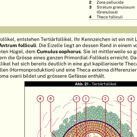
Zona pellucida
Stratum granulosum
(Granulosa)
Theca folliculi
likel, entstehen Tertiärfollikel. Ihr Kennzeichen ist ein mit 
Antrum folliculi
. Die Eizelle liegt an dessen Rand in einem 
eten Hügel, dem
Cumulus oophorus
. Sie ist mittlerweile so 
ern die Grösse eines ganzen Primordial-Follikels erreicht. Da
el hat sich bereits deutlich in eine gut kapillarisierte Thec
llen (Hormonproduktion) und eine Theca externa differenzier
a ovarii bildet und grössere Gefässe enthält.
Abb. 21 -
Tertiärfollikel