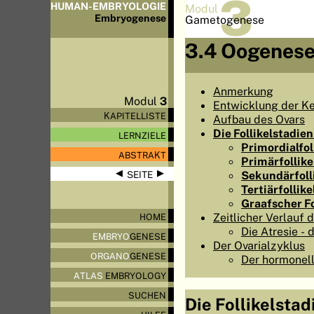
3
HUMAN-EMBRYOLOGIE
Modul
Embryo
genese
Gametogenese
3.4 Oogenes
Anmerkung
Modul
3
Entwicklung der Ke
KAPITELLISTE
Aufbau des Ovars
Die Follikelstadien
LERNZIELE
Primordialfol
ABSTRAKT
Primärfollike
◀
▶
Sekundärfoll
SEITE
Tertiärfollike
Graafscher Fo
Zeitlicher Verlauf 
HOME
Die Atresie - 
EMBRYO
GENESE
Der Ovarialzyklus
ORGANO
GENESE
Der hormonell
ATLAS
EMBRYOLOGY
SUCHEN
Die Follikelstad