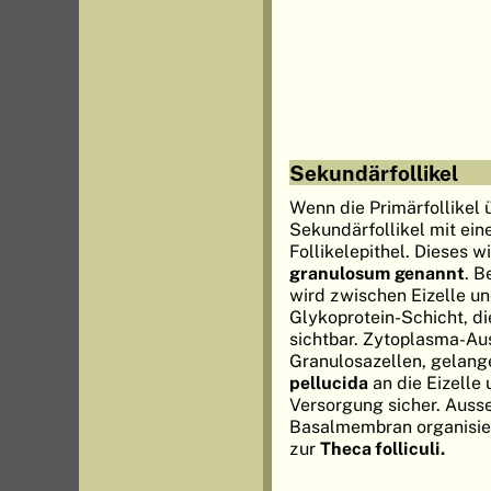
Sekundärfollikel
Wenn die Primärfollikel 
Sekundärfollikel mit ei
Follikelepithel. Dieses w
granulosum genannt
. B
wird zwischen Eizelle und
Glykoprotein-Schicht, d
sichtbar. Zytoplasma-Au
Granulosazellen, gelang
pellucida
an die Eizelle 
Versorgung sicher. Auss
Basalmembran organisier
zur
Theca folliculi.