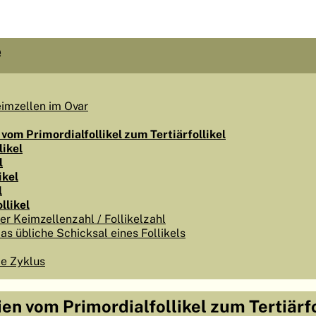
e
imzellen im Ovar
 vom Primordialfollikel zum Tertiärfollikel
likel
l
ikel
l
llikel
der Keimzellenzahl / Follikelzahl
das übliche Schicksal eines Follikels
e Zyklus
ien vom Primordialfollikel zum Tertiärfo