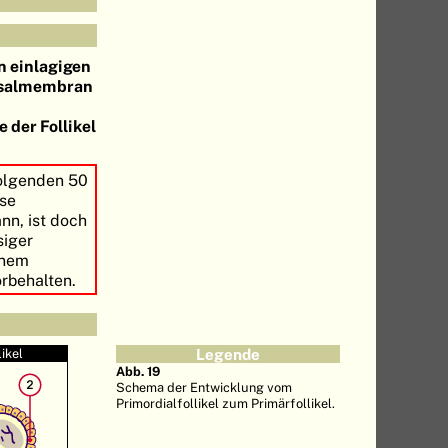
 einlagigen
salmembran
der Follikel
olgenden 50
ese
nn, ist doch
siger
inem
orbehalten.
likel
Legende
Abb. 19
Schema der Entwicklung vom
Primordialfollikel zum Primärfollikel.