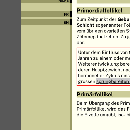
HILFE
Primordialfollikel
FR
Zum Zeitpunkt der
Gebu
EN
Schicht
sogenannter Fol
vom übrigen ovariellen S
Zölomepithelzellen. Zu j
dar.
Unter dem Einfluss von
Jahren zu einem oder m
Weiterentwicklung bereit
deren Hauptgewicht nach
hormoneller Zyklus einse
grossen
sprungbereiten 
Primärfollikel
Beim Übergang des Primo
Primärfollikel wird das F
die Eizelle umgibt, iso- 