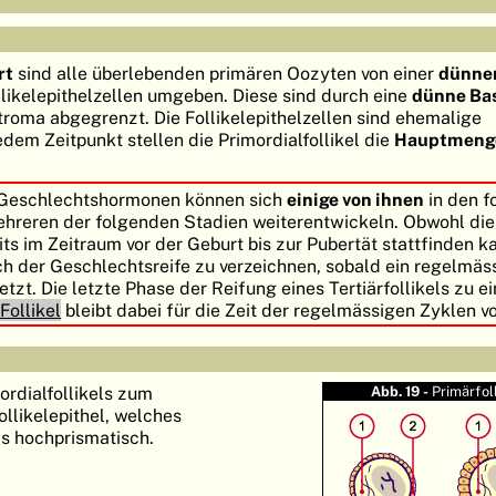
rt
sind alle überlebenden primären Oozyten von einer
dünnen
likelepithelzellen umgeben. Diese sind durch eine
dünne Ba
troma abgegrenzt. Die Follikelepithelzellen sind ehemalige
edem Zeitpunkt stellen die Primordialfollikel die
Hauptmenge 
 Geschlechtshormonen können sich
einige von ihnen
in den f
ehreren der folgenden Stadien weiterentwickeln. Obwohl di
s im Zeitraum vor der Geburt bis zur Pubertät stattfinden ka
 der Geschlechtsreife zu verzeichnen, sobald ein regelmäs
tzt. Die letzte Phase der Reifung eines Tertiärfollikels zu e
Follikel
bleibt dabei für die Zeit der regelmässigen Zyklen v
rdialfollikels zum
Abb. 19 -
Primärfol
ollikelepithel, welches
bis hochprismatisch.