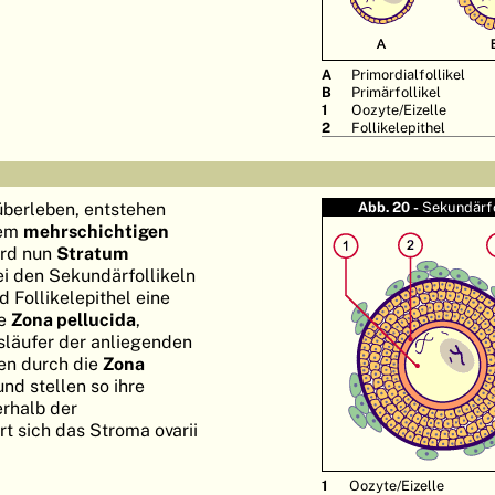
A
Primordialfollikel
B
Primärfollikel
1
Oozyte/Eizelle
2
Follikelepithel
überleben, entstehen
Abb. 20 -
Sekundärfo
nem
mehrschichtigen
ird nun
Stratum
ei den Sekundärfollikeln
 Follikelepithel eine
ie
Zona pellucida
,
släufer der anliegenden
en durch die
Zona
und stellen so ihre
erhalb der
t sich das Stroma ovarii
Oozyte/Eizelle