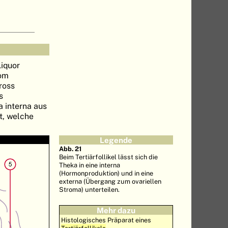
Liquor
vom
gross
s
a interna aus
t, welche
Legende
Abb. 21
Beim Tertiärfollikel lässt sich die
Theka in eine interna
(Hormonproduktion) und in eine
externa (Übergang zum ovariellen
Stroma) unterteilen.
Mehr dazu
Histologisches Präparat eines