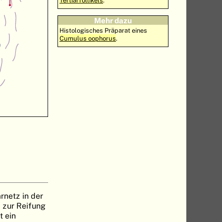
Tertiärfollikels
.
Mehr dazu
Histologisches Präparat eines
Cumulus oophorus
.
rnetz in der
 zur Reifung
t ein