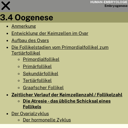
HUMAN-EMBRYOLOGIE
Embryo
genese
3.4 Oogenese
Modul
3
Anmerkung
Entwicklung der Keimzellen im Ovar
KAPITELLISTE
Aufbau des Ovars
LERNZIELE
Die Follikelstadien vom Primordialfollikel zum
Tertiärfollikel
ABSTRAKT
Primordialfollikel
◀
▶
Primärfollikel
SEITE
Sekundärfollikel
Tertiärfollikel
Graafscher Follikel
Zeitlicher Verlauf der Keimzellenzahl / Follikelzahl
Die Atresie - das übliche Schicksal eines
HOME
Follikels
EMBRYO
GENESE
Der Ovarialzyklus
Der hormonelle Zyklus
ORGANO
GENESE