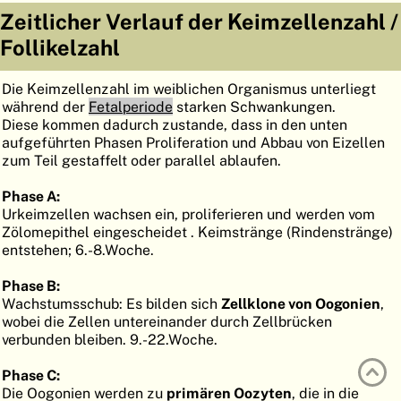
Zeitlicher Verlauf der Keimzellenzahl /
ATLAS
EMBRYOLOGY
Follikelzahl
SUCHEN
Die Keimzellenzahl im weiblichen Organismus unterliegt
HILFE
während der
Fetalperiode
starken Schwankungen.
Diese kommen dadurch zustande, dass in den unten
aufgeführten Phasen Proliferation und Abbau von Eizellen
FR
zum Teil gestaffelt oder parallel ablaufen.
EN
Phase A:
Urkeimzellen wachsen ein, proliferieren und werden vom
Zölomepithel eingescheidet . Keimstränge (Rindenstränge)
entstehen; 6.-8.Woche.
Phase B:
Wachstumsschub: Es bilden sich
Zellklone von Oogonien
,
wobei die Zellen untereinander durch Zellbrücken
verbunden bleiben. 9.-22.Woche.
Phase C:
Die Oogonien werden zu
primären Oozyten
, die in die