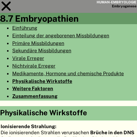
HUMAN-EMBRYOLOGIE
Embryo
genese
8.7 Embryopathien
Modul
8
Einführung
Einteilung der angeborenen Missbildungen
KAPITELLISTE
Primäre Missbildungen
LERNZIELE
Sekundäre Missbildungen
Virale Erreger
ABSTRAKT
Nichtvirale Erreger
◀
▶
SEITE
Medikamente, Hormone und chemische Produkte
Physikalische Wirkstoffe
Weitere Faktoren
Zusammenfassung
HOME
Physikalische Wirkstoffe
EMBRYO
GENESE
Ionisierende Strahlung
:
ORGANO
GENESE
Die ionisierenden Strahlen verursachen
Brüche in den DNS