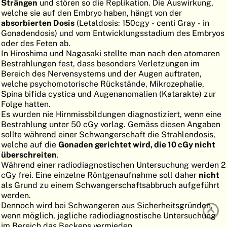
Strängen
und stören so die Replikation. Die Auswirkung,
ATLAS
EMBRYOLOGY
welche sie auf den Embryo haben, hängt von der
absorbierten Dosis
(Letaldosis: 150cgy - centi Gray - in
SUCHEN
Gonadendosis) und vom Entwicklungsstadium des Embryos
oder des Feten ab.
HILFE
In Hiroshima und Nagasaki stellte man nach den atomaren
Bestrahlungen fest, dass besonders Verletzungen im
Bereich des Nervensystems und der Augen auftraten,
welche psychomotorische Rückstände, Mikrozephalie,
FR
Spina bifida cystica und Augenanomalien (Katarakte) zur
Folge hatten.
EN
Es wurden nie Hirnmissbildungen diagnostiziert, wenn eine
Bestrahlung unter 50 cGy vorlag. Gemäss diesen Angaben
sollte während einer Schwangerschaft die Strahlendosis,
welche auf die
Gonaden gerichtet wird, die 10 cGy nicht
überschreiten
.
Während einer radiodiagnostischen Untersuchung werden 2
cGy frei. Eine einzelne Röntgenaufnahme soll daher
nicht
als Grund zu einem Schwangerschaftsabbruch aufgeführt
werden.
Dennoch wird bei Schwangeren aus Sicherheitsgründen,
wenn möglich, jegliche radiodiagnostische Untersuchung
im Bereich das Beckens vermieden