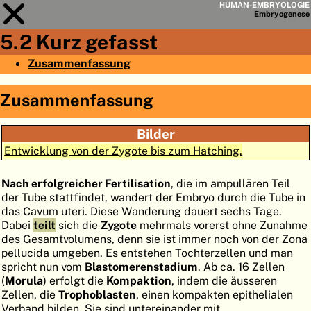
HUMAN-EMBRYOLOGIE
Embryo
genese
5.2 Kurz gefasst
Modul
5
Zusammenfassung
KAPITELLISTE
Zusammenfassung
LERNZIELE
Bilder
ABSTRAKT
Entwicklung von der Zygote bis zum Hatching.
◀
▶
SEITE
Nach erfolgreicher Fertilisation
, die im ampullären Teil
der Tube stattfindet, wandert der Embryo durch die Tube in
das Cavum uteri. Diese Wanderung dauert sechs Tage.
Dabei
teilt
sich die
Zygote
mehrmals vorerst ohne Zunahme
des Gesamtvolumens, denn sie ist immer noch von der Zona
HOME
pellucida umgeben. Es entstehen Tochterzellen und man
spricht nun vom
Blastomerenstadium
. Ab ca. 16 Zellen
EMBRYO
GENESE
(
Morula
) erfolgt die
Kompaktion
, indem die äusseren
Zellen, die
Trophoblasten
, einen kompakten epithelialen
ORGANO
GENESE
Verband bilden. Sie sind untereinander mit