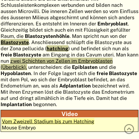
Schlussleistenkomplexen verbunden und bilden nach
ATLAS
EMBRYOLOGY
aussen Microvilli. Die inneren Zellen werden so vom Einfluss
des äusseren Milieus abgeschirmt und können sich anders
SUCHEN
differenzieren. Es entsteht im Inneren der
Embryoblast
.
Gleichzeitig bildet sich auch ein mit Flüssigkeit gefüllter
HILFE
Raum, die
Blastozystenhöhle
. Man spricht nun von der
Blastozyste
. Anschliessend schlüpft die Blastozyste aus
der Zona pellucida (
hatching
) und befindet sich nun als
FR
freie Blastozyste
am Eingang in das Cavum uteri. Man kann
nun
zwei Schichten von Zellen im Embryoblasten
EN
(Überblick).
unterscheiden: die
Epiblasten
und die
Hypoblasten
. In der Folge lagert sich die
freie Blastozyste
mit dem Pol, wo sich der Embryoblast befindet, an das
Endometrium an, was als
Adplantation
bezeichnet wird.
Mit ihren Enzymen löst die Blastozyste das Endometrrium
auf und dringt allmählich in die Tiefe ein. Damit hat die
Implantation
begonnen.
Video
Vom Zweizell Stadium bis zum Hatching
Mouse Embryo