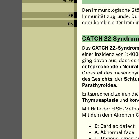
HILFE
Den immunologische Stö
FR
Immunität zugrunde. Dur
oder kombinierter Immun
EN
CATCH 22 Syndrom
Das
CATCH 22-Syndro
einer Inzidenz von 1: 400
ging davon aus, dass es 
entsprechenden Neurall
Grossteil des mesenchy
des Gesichts
, der
Schlu
Parathyroidea
.
Entsprechend zeigen die
Thymusaplasie
und
kon
Mit Hilfe der FISH-Meth
Mit dem dem Akronym C
C
:
C
ardiac defect
A
:
A
bnormal face
T
:
T
hymus hypopla