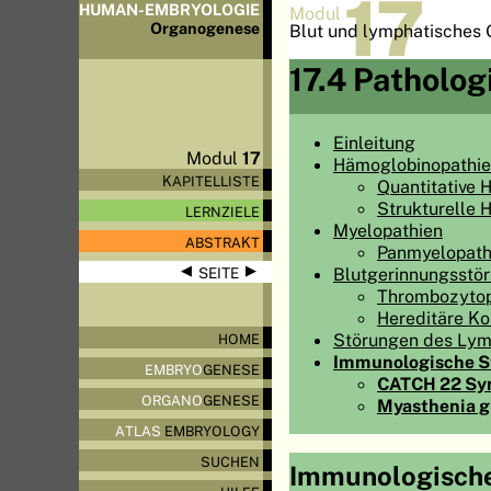
17
HUMAN-EMBRYOLOGIE
Modul
Organo
genese
Blut und lymphatisches
17.4 Patholog
Einleitung
Modul
17
Hämoglobinopathi
KAPITELLISTE
Quantitative 
Strukturelle 
LERNZIELE
Myelopathien
ABSTRAKT
Panmyelopath
◀
▶
Blutgerinnungsstö
SEITE
Thrombozyto
Hereditäre Ko
Störungen des Lym
HOME
Immunologische S
EMBRYO
GENESE
CATCH 22 Sy
ORGANO
GENESE
Myasthenia g
ATLAS
EMBRYOLOGY
SUCHEN
Immunologisch