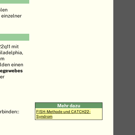
alen
 einzelner
2q11 mit
iladelphia,
em
ilden einen
degewebes
er
Mehr dazu
binden::
FISH-Methode und CATCH22-
Syndrom