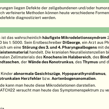
rungen liegen Defekte der zellgebundenen und/oder humor
ch verfeinerte Methoden können heute verschiedene Formen
defekte diagnostiziert werden.
m
ist das wahrscheinlich
häufigste Mikrodeletionssyndrom
2
0 bis 1: 5000. Sein Erstbeschreiber
DiGeorge
, ein Arzt aus Ph
sich um eine
Störung des 3. und 4. Pharyngealbogens
mit d
eistenmaterial
handelt. Die kranialen Neuralleistenzellen b
malen Zellmaterials des
Knochens im Halsbereich
, des
Bin
ndtaschen
, der
Wände des Konotrunkus
, des
Thymus
und d
 Kinder
abnormale Gesichtszüge
,
Hypoparathyroidismus
,
otrunkalen Herzfehler
bzw.
Aortenbogenanomalien
.
ode kann man heute diese Mikrodeletionen darstellen.
ATCH22 versucht man heute das Symptomenspektrum zu ver
sia