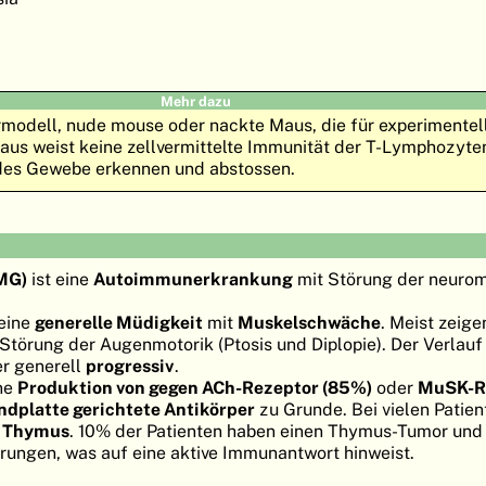
Mehr dazu
iermodell, nude mouse oder nackte Maus, die für experimente
aus weist keine zellvermittelte Immunität der T-Lymphozyte
mdes Gewebe erkennen und abstossen.
(MG)
ist eine
Autoimmunerkrankung
mit Störung der neuro
eine
generelle Müdigkeit
mit
Muskelschwäche
. Meist zeige
törung der Augenmotorik (Ptosis und Diplopie). Der Verlauf
er generell
progressiv
.
ine
Produktion von gegen ACh-Rezeptor (85%)
oder
MuSK-R
ndplatte gerichtete Antikörper
zu Grunde. Bei vielen Patien
s Thymus
. 10% der Patienten haben einen Thymus-Tumor un
rungen, was auf eine aktive Immunantwort hinweist.