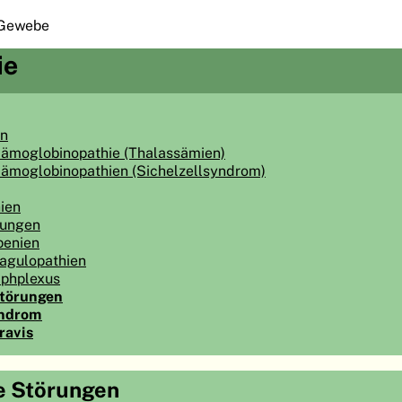
 Gewebe
ie
en
Hämoglobinopathie (Thalassämien)
Hämoglobinopathien (Sichelzellsyndrom)
ien
rungen
penien
agulopathien
phplexus
törungen
ndrom
ravis
e Störungen