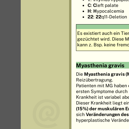
C
:
C
left palate
H
:
H
ypocalcemia
22
:
22
q11-Deletion
Es existiert auch ein T
gezüchtet wird. Diese M
kann z. Bsp. keine fre
Myasthenia gravis
Die
Myasthenia gravis 
Reizübertragung.
Patienten mit MG haben 
ersten Symptome durch S
Krankheit ist variabel ab
Dieser Krankheit liegt e
(15%) der muskulären E
sich
Veränderungen de
hyperplastische Verände