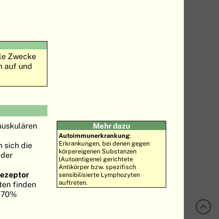
lle Zwecke
n auf und
muskulären
Mehr dazu
Autoimmunerkrankung
:
Erkrankungen, bei denen gegen
n sich die
körpereigenen Substanzen
 der
(Autoantigene) gerichtete
Antikörper bzw. spezifisch
ezeptor
sensibilisierte Lymphozyten
auftreten.
ten finden
d 70%