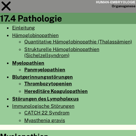
HUMAN-EMBRYOLOGIE
Organo
genese
17.4 Pathologie
Modul
17
Einleitung
Hämoglobinopathien
KAPITELLISTE
Quantitative Hämoglobinopathie (Thalassämien)
LERNZIELE
Strukturelle Hämoglobinopathien
(Sichelzellsyndrom)
ABSTRAKT
Myelopathien
Panmyelopathien
◀
▶
SEITE
Blutgerinnungsstörungen
Thrombozytopenien
Hereditäre Koagulopathien
Störungen des Lymphplexus
Immunologische Störungen
HOME
CATCH 22 Syndrom
EMBRYO
GENESE
Myasthenia gravis
ORGANO
GENESE