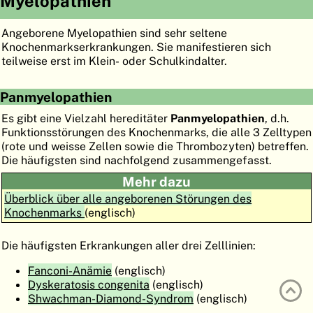
Myelopathien
ATLAS
EMBRYOLOGY
Angeborene Myelopathien sind sehr seltene
SUCHEN
Knochenmarkserkrankungen. Sie manifestieren sich
teilweise erst im Klein- oder Schulkindalter.
HILFE
Panmyelopathien
Es gibt eine Vielzahl hereditäter
Panmyelopathien
, d.h.
FR
Funktionsstörungen des Knochenmarks, die alle 3 Zelltypen
(rote und weisse Zellen sowie die Thrombozyten) betreffen.
EN
Die häufigsten sind nachfolgend zusammengefasst.
Mehr dazu
Überblick über alle angeborenen Störungen des
Knochenmarks
(englisch)
Die häufigsten Erkrankungen aller drei Zelllinien:
Fanconi-Anämie
(englisch)
Dyskeratosis congenita
(englisch)
Shwachman-Diamond-Syndrom
(englisch)