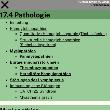
HUMAN-EMBRYOLOGIE
Organo
genese
17.4 Pathologie
Modul
17
Einleitung
Hämoglobinopathien
KAPITELLISTE
Quantitative Hämoglobinopathie (Thalassämien)
LERNZIELE
Strukturelle Hämoglobinopathien
(Sichelzellsyndrom)
ABSTRAKT
Myelopathien
Panmyelopathien
◀
▶
SEITE
Blutgerinnungsstörungen
Thrombozytopenien
Hereditäre Koagulopathien
Störungen des Lymphplexus
Immunologische Störungen
HOME
CATCH 22 Syndrom
EMBRYO
GENESE
Myasthenia gravis
ORGANO
GENESE