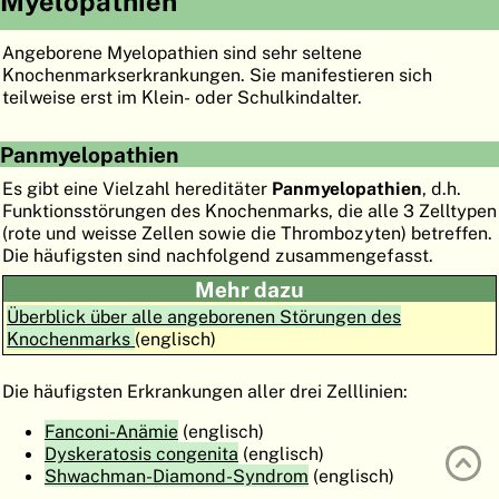
Myelopathien
ATLAS
EMBRYOLOGY
Angeborene Myelopathien sind sehr seltene
SUCHEN
Knochenmarkserkrankungen. Sie manifestieren sich
teilweise erst im Klein- oder Schulkindalter.
HILFE
Panmyelopathien
Es gibt eine Vielzahl hereditäter
Panmyelopathien
, d.h.
FR
Funktionsstörungen des Knochenmarks, die alle 3 Zelltypen
(rote und weisse Zellen sowie die Thrombozyten) betreffen.
EN
Die häufigsten sind nachfolgend zusammengefasst.
Mehr dazu
Überblick über alle angeborenen Störungen des
Knochenmarks
(englisch)
Die häufigsten Erkrankungen aller drei Zelllinien:
Fanconi-Anämie
(englisch)
Dyskeratosis congenita
(englisch)
Shwachman-Diamond-Syndrom
(englisch)