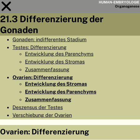
HUMAN-EMBRYOLOGIE
Organo
genese
21.3 Differenzierung der
Modul
21
Gonaden
KAPITELLISTE
Gonaden: indifferentes Stadium
Testes: Differenzierung
LERNZIELE
Entwicklung des Parenchyms
ABSTRAKT
Entwicklung des Stromas
Zusammenfassung
◀
▶
SEITE
Ovarien: Differenzierung
Entwicklung des Stromas
Entwicklung des Parenchyms
Zusammenfassung
Deszensus der Testes
HOME
Verschiebung der Ovarien
EMBRYO
GENESE
Ovarien: Differenzierung
ORGANO
GENESE