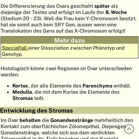
Die Differenzierung des Ovars geschieht
später
als
ATLAS
EMBRYOLOGY
diejenige der Testes und erfolgt im Laufe der
8. Woche
(Stadium 20 - 23). Weil die Frau kein Y-Chromosom besitzt,
SUCHEN
hat sie somit auch kein SRY Gen, ausser wenn eine
Translokation des Gens auf das X-Chromosom erfolgt!
HILFE
Mehr dazu
Spezialfall
einer Dissoziation zwischen Phänotyp und
FR
Genotyp.
EN
Histologisch könne zwei Regionen im Ovar unterschieden
werden:
Kortex
, der alle Elemente des
Parenchyms
enthält.
Medulla
, die mit dem Kortex die Elemente des
Stromas
teilt.
Entwicklung des Stromas
Im Ovar
behalten
die
Gonandenstränge
mehrheitlich den
Kontakt zum oberflächlichen Zölomepithel. Diejenigen
Gonadenstränge, welche sich aus dem verdickten
Zölomepithel in die Tiefe begeben und den Kontakt