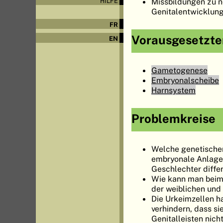
Missbildungen zu n
HILFE
Genitalentwicklung
FR
Vorausgesetzter
EN
Gametogenese
Embryonalscheibe
Harnsystem
Problemkreise
Welche genetischen
embryonale Anlage 
Geschlechter diffe
Wie kann man beim 
der weiblichen und
Die Urkeimzellen h
verhindern, dass s
Genitalleisten nic