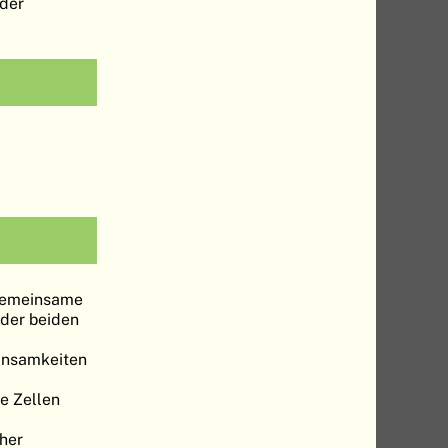
der
 gemeinsame
 der beiden
insamkeiten
e Zellen
aher