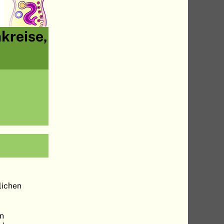
kreise,
lichen
en