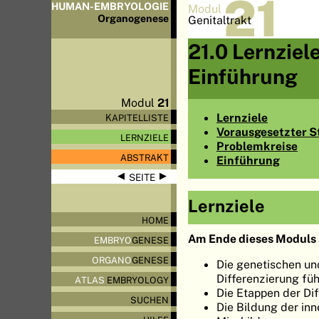
21
HUMAN-EMBRYOLOGIE
Modul
Organo
genese
Genitaltrakt
21.0 Lernziel
Einführung
Modul
21
Lernziele
KAPITELLISTE
Vorausgesetzter S
LERNZIELE
Problemkreise
ABSTRAKT
Einführung
◀
▶
SEITE
Lernziele
HOME
Am Ende dieses Moduls 
EMBRYO
GENESE
ORGANO
GENESE
Die genetischen un
Differenzierung fü
ATLAS
EMBRYOLOGY
Die Etappen der Di
SUCHEN
Die Bildung der in