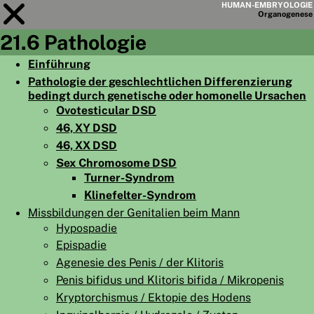
HUMAN-EMBRYOLOGIE
Organo
genese
21.6 Pathologie
Modul
21
Einführung
Pathologie der geschlechtlichen Differenzierung
KAPITELLISTE
bedingt durch genetische oder homonelle Ursachen
LERNZIELE
Ovotesticular DSD
46, XY DSD
ABSTRAKT
46, XX DSD
◀
▶
Sex Chromosome DSD
SEITE
Turner-Syndrom
Klinefelter-Syndrom
Missbildungen der Genitalien beim Mann
Hypospadie
Epispadie
HOME
Agenesie des Penis / der Klitoris
EMBRYO
GENESE
Penis bifidus und Klitoris bifida / Mikropenis
Kryptorchismus / Ektopie des Hodens
ORGANO
GENESE