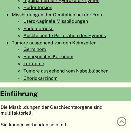
Inguinalhernie / Hydrozele / Zysten
ATLAS
EMBRYOLOGY
Hodentorsion
Missbildungen der Genitalien bei der Frau
SUCHEN
Utero-vaginale Missbildungen
Endometriose
HILFE
Ausbleibende Perforation des Hymens
Tumore ausgehend von den Keimzellen
Germinom
FR
Embryonales Karzinom
EN
Teratome
Tumore ausgehend vom Nabelbläschen
Choriokarzinom
Einführung
Die Missbildungen der Geschlechtsorgane sind
multifaktoriell.
Sie können verbunden sein mit: