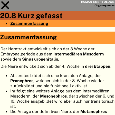
HUMAN-EMBRYOLOGIE
Organo
genese
20.8 Kurz gefasst
Modul
20
Zusammenfassung
KAPITELLISTE
Zusammenfassung
LERNZIELE
Der Harntrakt entwickelt sich ab der 3 Woche der
ABSTRAKT
Embryonalperiode aus dem
intermediären Mesoderm
◀
▶
sowie dem
Sinus urogenitalis
.
SEITE
Die Niere entwickelt sich ab der 4. Woche in
drei Etappen
:
Als erstes bildet sich eine kranialen Anlage, der
Pronephros
, welcher sich in der 8. Woche wieder
zurückbildet und nie funktionell aktiv ist.
Ihr folgt eine weitere Anlage aus dem intermediären
HOME
Mesoderm, der
Mesonephros
, der zwischen der 6. und
EMBRYO
GENESE
10. Woche ausgebildet wird aber auch nur transitorisch
ist.
ORGANO
GENESE
Die Anlage der definitiven Niere, der
Metanephros