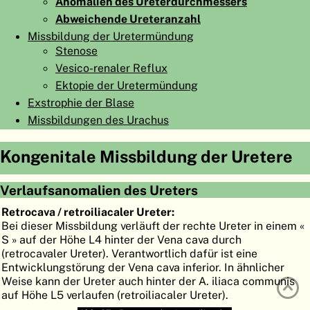
Anomalien des Ureterdurchmessers
ATLAS
EMBRYOLOGY
Abweichende Ureteranzahl
Missbildung der Uretermündung
SUCHEN
Stenose
Vesico-renaler Reflux
HILFE
Ektopie der Uretermündung
Exstrophie der Blase
FR
Missbildungen des Urachus
EN
Kongenitale Missbildung der Uretere
Verlaufsanomalien des Ureters
Retrocava / retroiliacaler Ureter:
Bei dieser Missbildung verläuft der rechte Ureter in einem «
S » auf der Höhe L4 hinter der Vena cava durch
(retrocavaler Ureter). Verantwortlich dafür ist eine
Entwicklungstörung der Vena cava inferior. In ähnlicher
Weise kann der Ureter auch hinter der A. iliaca communis
auf Höhe L5 verlaufen (retroiliacaler Ureter).