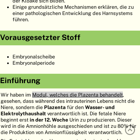
der Kloake sich bilden.
ATLAS
EMBRYOLOGY
Einige grundsätzliche Mechanismen erklären, die zu
einer pathologischen Entwicklung des Harnsystems
SUCHEN
führen.
HILFE
Vorausgesetzter Stoff
FR
Embryonalscheibe
Embryonalperiode
EN
Einführung
Wir haben im
Modul, welches die Plazenta behandelt
,
gesehen, dass während des intrauterinen Lebens nicht die
Niere, sondern die
Plazenta
für den
Wasser- und
Elektrolythaushalt
verantwortlich ist. Die fetale Niere
beginnt erst
in der 12. Woche
Urin zu produzieren. Dieser
wird in die Amnionhöhle ausgeschieden und ist zu 80% für
die Produktion von Amnionflüssigkeit verantwortlich.