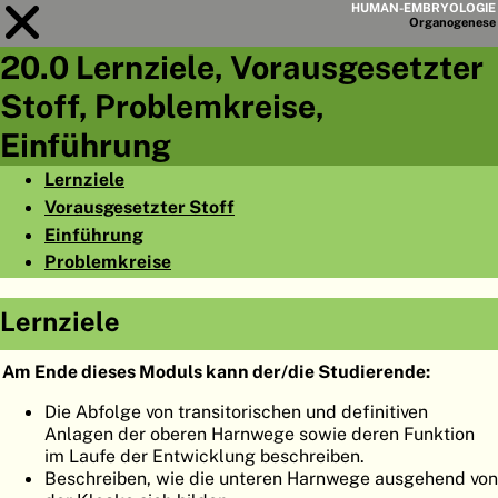
HUMAN-EMBRYOLOGIE
Organo
genese
20.0 Lernziele, Vorausgesetzter
Modul
20
Stoff, Problemkreise,
KAPITELLISTE
Einführung
LERNZIELE
Lernziele
Vorausgesetzter Stoff
ABSTRAKT
Einführung
◀
▶
SEITE
Problemkreise
Lernziele
Am Ende dieses Moduls kann der/die Studierende:
HOME
Die Abfolge von transitorischen und definitiven
Anlagen der oberen Harnwege sowie deren Funktion
EMBRYO
GENESE
im Laufe der Entwicklung beschreiben.
Beschreiben, wie die unteren Harnwege ausgehend von
ORGANO
GENESE