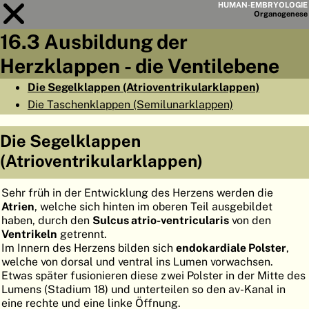
HUMAN-EMBRYOLOGIE
Organo
genese
16.3 Ausbildung der
Modul
16
Herzklappen - die Ventilebene
KAPITELLISTE
Die Segelklappen (Atrioventrikularklappen)
Die Taschenklappen (Semilunarklappen)
LERNZIELE
ABSTRAKT
Die Segelklappen
(Atrioventrikularklappen)
◀
▶
SEITE
Sehr früh in der Entwicklung des Herzens werden die
Atrien
, welche sich hinten im oberen Teil ausgebildet
haben, durch den
Sulcus atrio-ventricularis
von den
Ventrikeln
getrennt.
HOME
Im Innern des Herzens bilden sich
endokardiale Polster
,
welche von dorsal und ventral ins Lumen vorwachsen.
EMBRYO
GENESE
Etwas später fusionieren diese zwei Polster in der Mitte des
Lumens (Stadium 18) und unterteilen so den av-Kanal in
ORGANO
GENESE
eine rechte und eine linke Öffnung.