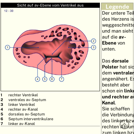
Sicht auf av-Ebene vom Ventrikel aus
Legende
ATLAS
EMBRYOLOGY
Der untere Tei
SUCHEN
des Herzens is
weggeschnitt
HILFE
und man sieht
auf die
av-
Ebene
von
unten.
FR
Das
dorsale
EN
Polster
hat si
dem
ventrale
angenähert. E
besteht aber
schon ein
link
rechter Ventrikel
und rechter a
ventrales av-Septum
Kanal
.
linker Ventrikel
Sie schaffen
rechter av-Kanal
dorsales av-Septum
die Verbindun
Septum interventrikulare
des linken bzw
linker av-Kanal
rechten Atriu
zum linken bz