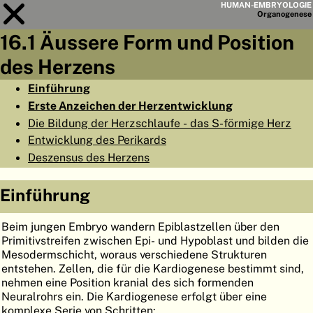
HUMAN-EMBRYOLOGIE
Organo
genese
16.1 Äussere Form und Position
Modul
16
des Herzens
KAPITELLISTE
Einführung
Erste Anzeichen der Herzentwicklung
LERNZIELE
Die Bildung der Herzschlaufe - das S-förmige Herz
ABSTRAKT
Entwicklung des Perikards
Deszensus des Herzens
◀
▶
SEITE
Einführung
Beim jungen Embryo wandern Epiblastzellen über den
Primitivstreifen zwischen Epi- und Hypoblast und bilden die
HOME
Mesodermschicht, woraus verschiedene Strukturen
entstehen. Zellen, die für die Kardiogenese bestimmt sind,
EMBRYO
GENESE
nehmen eine Position kranial des sich formenden
Neuralrohrs ein. Die Kardiogenese erfolgt über eine
ORGANO
GENESE
komplexe Serie von Schritten: