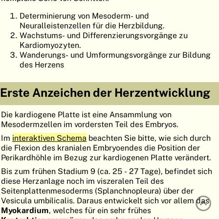
ATLAS
EMBRYOLOGY
Determinierung von Mesoderm- und
Neuralleistenzellen für die Herzbildung.
SUCHEN
Wachstums- und Differenzierungsvorgänge zu
Kardiomyozyten.
HILFE
Wanderungs- und Umformungsvorgänge zur Bildung
des Herzens
FR
Erste Anzeichen der Herzentwicklung
EN
Die kardiogene Platte ist eine Ansammlung von
Mesodermzellen im vordersten Teil des Embryos.
Im
interaktiven Schema
beachten Sie bitte, wie sich durch
die Flexion des kranialen Embryoendes die Position der
Perikardhöhle im Bezug zur kardiogenen Platte verändert.
Bis zum frühen Stadium 9 (ca. 25 - 27 Tage), befindet sich
diese Herzanlage noch im viszeralen Teil des
Seitenplattenmesoderms (Splanchnopleura) über der
Vesicula umbilicalis. Daraus entwickelt sich vor allem das
Myokardium
, welches für ein sehr frühes