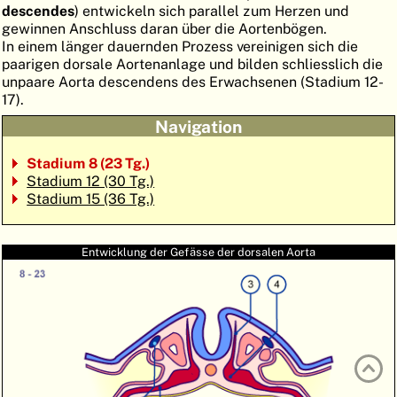
descendes
) entwickeln sich parallel zum Herzen und
ATLAS
EMBRYOLOGY
gewinnen Anschluss daran über die Aortenbögen.
In einem länger dauernden Prozess vereinigen sich die
SUCHEN
paarigen dorsale Aortenanlage und bilden schliesslich die
unpaare Aorta descendens des Erwachsenen (Stadium 12-
HILFE
17).
Navigation
FR
Stadium 8 (23 Tg.)
Stadium 12 (30 Tg.)
EN
Stadium 15 (36 Tg.)
Entwicklung der Gefässe der dorsalen Aorta