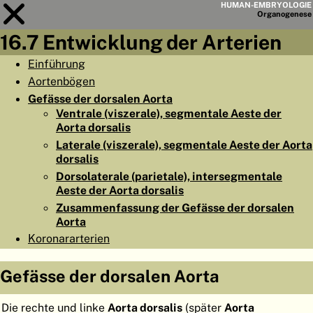
HUMAN-EMBRYOLOGIE
Organo
genese
16.7 Entwicklung der Arterien
Modul
16
Einführung
Aortenbögen
KAPITELLISTE
Gefässe der dorsalen Aorta
LERNZIELE
Ventrale (viszerale), segmentale Aeste der
Aorta dorsalis
ABSTRAKT
Laterale (viszerale), segmentale Aeste der Aorta
dorsalis
◀
▶
SEITE
Dorsolaterale (parietale), intersegmentale
Aeste der Aorta dorsalis
Zusammenfassung der Gefässe der dorsalen
Aorta
Koronararterien
HOME
Gefässe der dorsalen Aorta
EMBRYO
GENESE
ORGANO
GENESE
Die rechte und linke
Aorta dorsalis
(später
Aorta