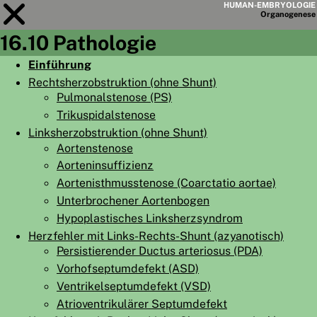
HUMAN-EMBRYOLOGIE
Organo
genese
16.10 Pathologie
Modul
16
Einführung
Rechtsherzobstruktion (ohne Shunt)
KAPITELLISTE
Pulmonalstenose (PS)
LERNZIELE
Trikuspidalstenose
Linksherzobstruktion (ohne Shunt)
ABSTRAKT
Aortenstenose
◀
▶
SEITE
Aorteninsuffizienz
Aortenisthmusstenose (Coarctatio aortae)
Unterbrochener Aortenbogen
Hypoplastisches Linksherzsyndrom
Herzfehler mit Links-Rechts-Shunt (azyanotisch)
Persistierender Ductus arteriosus (PDA)
HOME
Vorhofseptumdefekt (ASD)
EMBRYO
GENESE
Ventrikelseptumdefekt (VSD)
Atrioventrikulärer Septumdefekt
ORGANO
GENESE