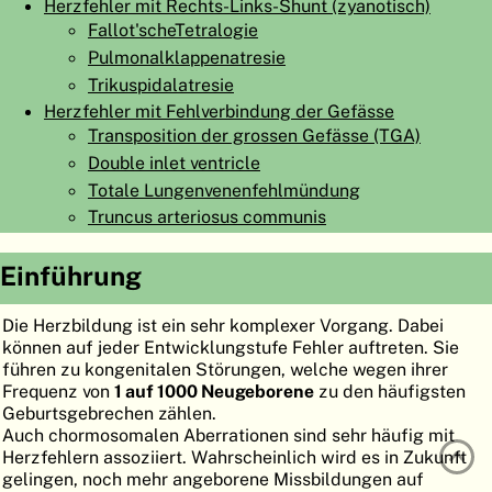
Herzfehler mit Rechts-Links-Shunt (zyanotisch)
ATLAS
EMBRYOLOGY
Fallot'scheTetralogie
Pulmonalklappenatresie
SUCHEN
Trikuspidalatresie
HILFE
Herzfehler mit Fehlverbindung der Gefässe
Transposition der grossen Gefässe (TGA)
Double inlet ventricle
FR
Totale Lungenvenenfehlmündung
Truncus arteriosus communis
EN
Einführung
Die Herzbildung ist ein sehr komplexer Vorgang. Dabei
können auf jeder Entwicklungstufe Fehler auftreten. Sie
führen zu kongenitalen Störungen, welche wegen ihrer
Frequenz von
1 auf 1000 Neugeborene
zu den häufigsten
Geburtsgebrechen zählen.
Auch chormosomalen Aberrationen sind sehr häufig mit
Herzfehlern assoziiert. Wahrscheinlich wird es in Zukunft
gelingen, noch mehr angeborene Missbildungen auf