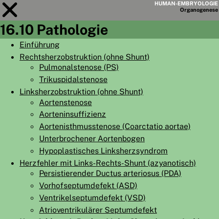
HUMAN-EMBRYOLOGIE
Organo
genese
16.10 Pathologie
Modul
16
Einführung
Rechtsherzobstruktion (ohne Shunt)
KAPITELLISTE
Pulmonalstenose (PS)
LERNZIELE
Trikuspidalstenose
Linksherzobstruktion (ohne Shunt)
ABSTRAKT
Aortenstenose
◀
▶
SEITE
Aorteninsuffizienz
Aortenisthmusstenose (Coarctatio aortae)
Unterbrochener Aortenbogen
Hypoplastisches Linksherzsyndrom
Herzfehler mit Links-Rechts-Shunt (azyanotisch)
Persistierender Ductus arteriosus (PDA)
HOME
Vorhofseptumdefekt (ASD)
EMBRYO
GENESE
Ventrikelseptumdefekt (VSD)
Atrioventrikulärer Septumdefekt
ORGANO
GENESE