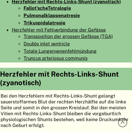
Herzfehler mit Rechts-Links-Shunt (zyanotisch)
ATLAS
EMBRYOLOGY
Fallot'scheTetralogie
Pulmonalklappenatresie
SUCHEN
Trikuspidalatresie
HILFE
Herzfehler mit Fehlverbindung der Gefässe
Transposition der grossen Gefässe (TGA)
Double inlet ventricle
FR
Totale Lungenvenenfehlmündung
Truncus arteriosus communis
EN
Herzfehler mit Rechts-Links-Shunt
(zyanotisch)
Bei den Herzfehlern mit Rechts-Links-Shunt gelangt
sauerstoffarmes Blut der rechten Herzhälfte auf die linke
Seite und somit in den grossen Kreislauf. Bei den meisten
Vitien mit Rechts-Links-Shunt bleiben die vorgeburtlich
physiologischen Shunts bestehen, weil keine Druckumkehr
nach Geburt erfolgt.