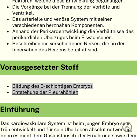
Faktoren, welche diese Entwicklung begünstigen.
ATLAS
EMBRYOLOGY
Die Vorgänge bei der Trennung der Vorhöfe und
Ventrikel.
SUCHEN
Das arterielle und venöse System mit seinen
verschiedenen herznahen Komponenten.
HILFE
Anhand der Perikardentwicklung die Verhältnisse des
perikardialen Überzuges beim Erwachsenen.
Beschreiben die verschiedenen Nerven, die an der
Innervation des Herzens beteiligt sind.
FR
EN
Vorausgesetzter Stoff
Bildung des 3-schichtigen Embryos
Entstehung der Pleurahöhlen
Einführung
Das kardiovaskuläre System ist beim jungen Embryo sehr
früh entwickelt und für sein Überleben absolut notwendig,
denn es dient dem Gasaustausch, der Ernährung sowie dem