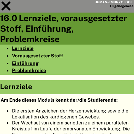
HUMAN-EMBRYOLOGIE
Organo
genese
16.0 Lernziele, vorausgesetzter
Modul
16
Stoff, Einführung,
KAPITELLISTE
Problemkreise
LERNZIELE
Lernziele
Vorausgesetzter Stoff
ABSTRAKT
Einführung
◀
▶
SEITE
Problemkreise
Lernziele
Am Ende dieses Moduls kennt der/die Studierende:
HOME
Die ersten Anzeichen der Herzentwicklung sowie die
Lokalisation des kardiogenen Gewebes.
EMBRYO
GENESE
Der Wechsel von einem seriellen zu einem parallelen
Kreislauf im Laufe der embryonalen Entwicklung. Die
ORGANO
GENESE