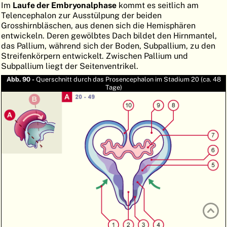
Im
Laufe der Embryonalphase
kommt es seitlich am
ATLAS
EMBRYOLOGY
Telencephalon zur Ausstülpung der beiden
Grosshirnbläschen, aus denen sich die Hemisphären
SUCHEN
entwickeln. Deren gewölbtes Dach bildet den Hirnmantel,
das Pallium, während sich der Boden, Subpallium, zu den
HILFE
Streifenkörpern entwickelt. Zwischen Pallium und
Subpallium liegt der Seitenventrikel.
Abb. 90 -
Querschnitt durch das Prosencephalon im Stadium 20 (ca. 48
FR
Tage)
EN