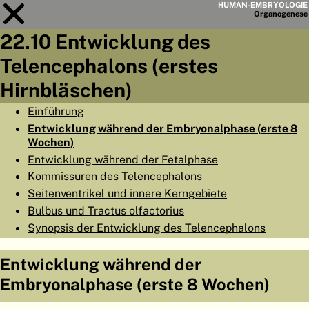
HUMAN-EMBRYOLOGIE
Organo
genese
22.10 Entwicklung des
Modul
22
Telencephalons (erstes
KAPITELLISTE
Hirnbläschen)
LERNZIELE
Einführung
Entwicklung während der Embryonalphase (erste 8
ABSTRAKT
Wochen)
◀
▶
Entwicklung während der Fetalphase
SEITE
Kommissuren des Telencephalons
Seitenventrikel und innere Kerngebiete
Bulbus und Tractus olfactorius
Synopsis der Entwicklung des Telencephalons
HOME
Entwicklung während der
EMBRYO
GENESE
Embryonalphase (erste 8 Wochen)
ORGANO
GENESE