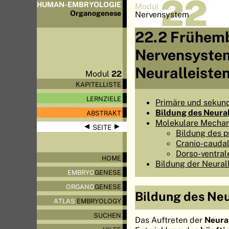
22
HUMAN-EMBRYOLOGIE
Modul
Organo
genese
Nervensystem
22.2 Frühemb
Nervensystem
Neuralleiste
Modul
22
KAPITELLISTE
LERNZIELE
Primäre und sekund
Bildung des Neura
ABSTRAKT
Molekulare Mechan
◀
▶
SEITE
Bildung des p
Cranio-caudal
Dorso-ventral
HOME
Bildung der Neural
EMBRYO
GENESE
ORGANO
GENESE
Bildung des Neu
ATLAS
EMBRYOLOGY
SUCHEN
Das Auftreten der
Neura