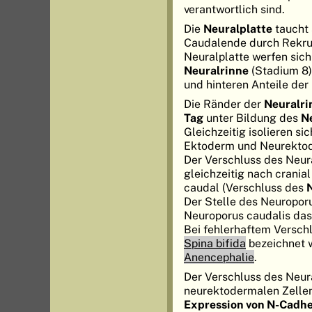
verantwortlich sind.
Die
Neuralplatte
taucht 
Caudalende durch Rekrut
Neuralplatte werfen sich
Neuralrinne
(Stadium 8)
und hinteren Anteile der
Die Ränder der
Neuralri
Tag
unter Bildung des
N
Gleichzeitig isolieren 
Ektoderm und Neurektode
Der Verschluss des Neura
gleichzeitig nach crania
caudal (Verschluss des
Der Stelle des Neuroporu
Neuroporus caudalis da
Bei fehlerhaftem Verschl
Spina bifida
bezeichnet w
Anencephalie
.
Der Verschluss des Neur
neurektodermalen Zellen
Expression von N-Cadh