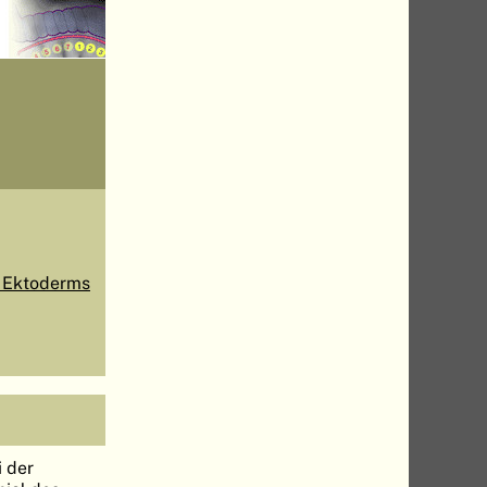
s Ektoderms
 der