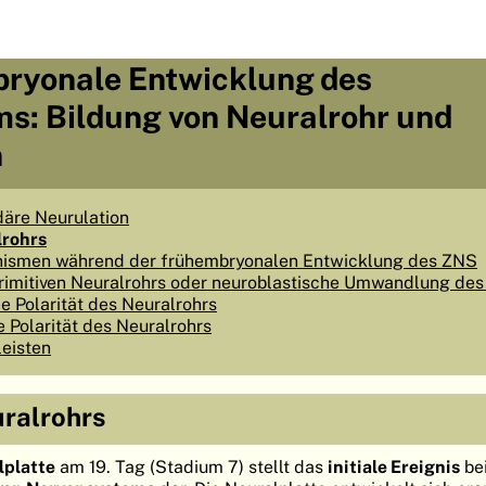
ryonale Entwicklung des
s: Bildung von Neuralrohr und
n
äre Neurulation
lrohrs
ismen während der frühembryonalen Entwicklung des ZNS
rimitiven Neuralrohrs oder neuroblastische Umwandlung de
e Polarität des Neuralrohrs
e Polarität des Neuralrohrs
leisten
ralrohrs
lplatte
am 19. Tag (Stadium 7) stellt das
initiale Ereignis
bei