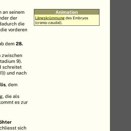
h an seinem
Animation
nder der
Längskrümmung
des Embryos
(cranio-caudal).
dadurch die
die vorderen
 ab dem
28.
h zwischen
tadium 9).
 schreitet
1)) und nach
lis
, dem
, die als
 kommt es zur
öhter
hliesst sich