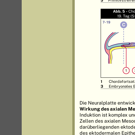
Abb. 5 -
Cho
19. Tag (
1
Chordafortsat
3
Embryonales 
Die Neuralplatte entwick
Wirkung des axialen M
Induktion ist komplex un
Zellen des axialen Meso
darüberliegenden ektoder
des ektodermalen Epithel