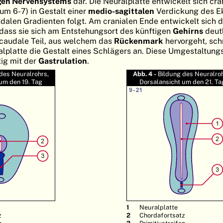
gen Nervensystems
dar. Die Neuralplatte entwickelt sich cra
um 6-7) in Gestalt einer
medio-sagittalen
Verdickung des E
dalen Gradienten folgt. Am cranialen Ende entwickelt sich d
 dass sie sich am Entstehungsort des künftigen
Gehirns
deut
 caudale Teil, aus welchem das
Rückenmark
hervorgeht, sch
lplatte die Gestalt eines Schlägers an. Diese Umgestaltun
tig mit der
Gastrulation
.
des Neuralrohrs,
Abb. 4 -
Bildung des Neuralroh
um den 19. Tag
Dorsalansicht um den 21. Ta
Neuralplatte
z
Chordafortsatz
n
Primitivstreifen