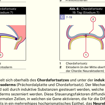
rdafortsatz
Abb. 6 -
Chordafortsatz
Stadium 7)
19. Tag (Stadium 7)
z
1
Chordafortsatz
Entoderm
2
Ektoderm (in der Mitte ober
der Chorda: Neurektoderm)
elt sich oberhalb des
Chordafortsatzes
und unter der
induk
esoderms
(Prächordalplatte und Chordafortsatz). Der Mecha
d soll durch induktive Substanzen gesteuert werden, welche
derms sezerniert werden. Diese Steuerungsfaktoren diffundi
malen Zellen, in welchen sie Gene aktivieren, die für die Di
s in ein mehrreihiges hochprismatisches Epithel, das
Neure