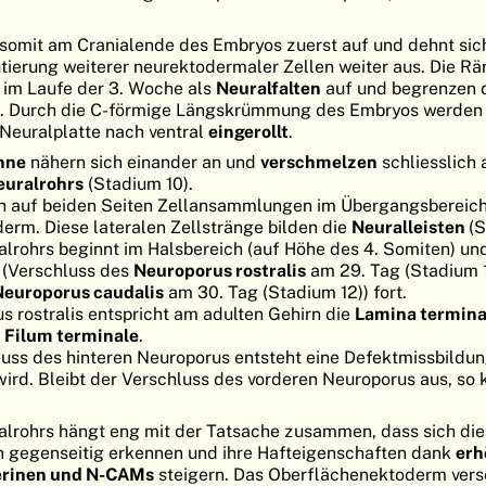
somit am Cranialende des Embryos zuerst auf und dehnt sic
ierung weiterer neurektodermaler Zellen weiter aus. Die Rä
 im Laufe der 3. Woche als
Neuralfalten
auf und begrenzen 
. Durch die C-förmige Längskrümmung des Embryos werden 
 Neuralplatte nach ventral
eingerollt
.
nne
nähern sich einander an und
verschmelzen
schliesslich
euralrohrs
(Stadium 10).
sich auf beiden Seiten Zellansammlungen im Übergangsbereic
rm. Diese lateralen Zellstränge bilden die
Neuralleisten
(S
lrohrs beginnt im Halsbereich (auf Höhe des 4. Somiten) und
l (Verschluss des
Neuroporus rostralis
am 29. Tag (Stadium 1
Neuroporus caudalis
am 30. Tag (Stadium 12)) fort.
s rostralis entspricht am adulten Gehirn die
Lamina termina
s
Filum terminale
.
uss des hinteren Neuroporus entsteht eine Defektmissbildung
ird. Bleibt der Verschluss des vorderen Neuroporus aus, so
alrohrs hängt eng mit der Tatsache zusammen, dass sich die
 gegenseitig erkennen und ihre Hafteigenschaften dank
erh
erinen und N-CAMs
steigern. Das Oberflächenektoderm versc