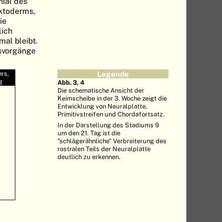
nial des
ktoderms,
ie
lich
mal bleibt.
gsvorgänge
rs,
Legende
g
Abb. 3, 4
Die schematische Ansicht der
Keimscheibe in der 3. Woche zeigt die
Entwicklung von Neuralplatte,
Primitivstreifen und Chordafortsatz.
In der Darstellung des Stadiums 9
um den 21. Tag ist die
"schlägerähnliche" Verbreiterung des
rostralen Teils der Neuralplatte
deutlich zu erkennen.