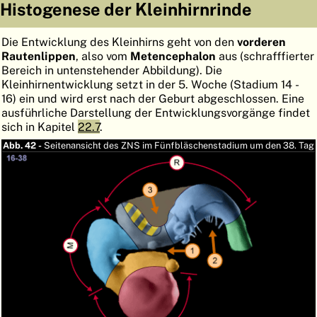
Histogenese der Kleinhirnrinde
ATLAS
EMBRYOLOGY
Die Entwicklung des Kleinhirns geht von den
vorderen
SUCHEN
Rautenlippen
, also vom
Metencephalon
aus (schrafffierter
Bereich in untenstehender Abbildung). Die
HILFE
Kleinhirnentwicklung setzt in der 5. Woche (Stadium 14 -
16) ein und wird erst nach der Geburt abgeschlossen. Eine
ausführliche Darstellung der Entwicklungsvorgänge findet
FR
sich in Kapitel
22.7
.
Abb. 42 -
Seitenansicht des ZNS im Fünfbläschenstadium um den 38. Tag
EN