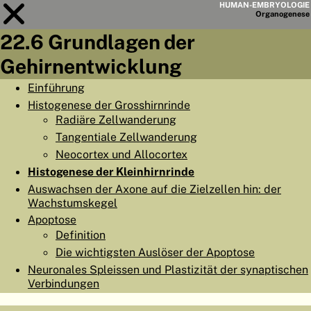
HUMAN-EMBRYOLOGIE
Organo
genese
22.6 Grundlagen der
Modul
22
Gehirnentwicklung
KAPITELLISTE
Einführung
Histogenese der Grosshirnrinde
LERNZIELE
Radiäre Zellwanderung
ABSTRAKT
Tangentiale Zellwanderung
Neocortex und Allocortex
◀
▶
SEITE
Histogenese der Kleinhirnrinde
Auswachsen der Axone auf die Zielzellen hin: der
Wachstumskegel
Apoptose
Definition
HOME
Die wichtigsten Auslöser der Apoptose
Neuronales Spleissen und Plastizität der synaptischen
EMBRYO
GENESE
Verbindungen
ORGANO
GENESE