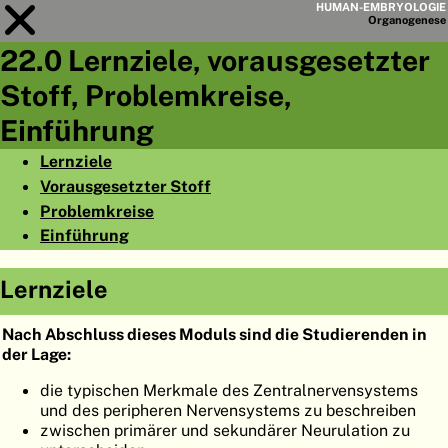
HUMAN-EMBRYOLOGIE
Organo
genese
22.0 Lernziele, vorausgesetzter
Modul
22
Stoff, Problemkreise,
KAPITELLISTE
Einführung
LERNZIELE
Lernziele
Vorausgesetzter Stoff
ABSTRAKT
Problemkreise
◀
▶
SEITE
Einführung
Lernziele
Nach Abschluss dieses Moduls sind die Studierenden in
HOME
der Lage:
die typischen Merkmale des Zentralnervensystems
EMBRYO
GENESE
und des peripheren Nervensystems zu beschreiben
zwischen primärer und sekundärer Neurulation zu
ORGANO
GENESE