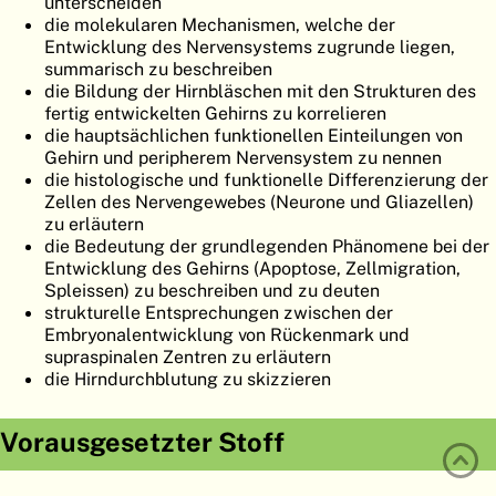
unterscheiden
ATLAS
EMBRYOLOGY
die molekularen Mechanismen, welche der
Entwicklung des Nervensystems zugrunde liegen,
SUCHEN
summarisch zu beschreiben
die Bildung der Hirnbläschen mit den Strukturen des
HILFE
fertig entwickelten Gehirns zu korrelieren
die hauptsächlichen funktionellen Einteilungen von
Gehirn und peripherem Nervensystem zu nennen
die histologische und funktionelle Differenzierung der
FR
Zellen des Nervengewebes (Neurone und Gliazellen)
zu erläutern
EN
die Bedeutung der grundlegenden Phänomene bei der
Entwicklung des Gehirns (Apoptose, Zellmigration,
Spleissen) zu beschreiben und zu deuten
strukturelle Entsprechungen zwischen der
Embryonalentwicklung von Rückenmark und
supraspinalen Zentren zu erläutern
die Hirndurchblutung zu skizzieren
Vorausgesetzter Stoff