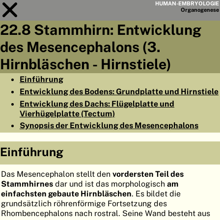
HUMAN-EMBRYOLOGIE
Organo
genese
22.8 Stammhirn: Entwicklung
Modul
22
des Mesencephalons (3.
KAPITELLISTE
Hirnbläschen - Hirnstiele)
LERNZIELE
Einführung
Entwicklung des Bodens: Grundplatte und Hirnstiele
ABSTRAKT
Entwicklung des Dachs: Flügelplatte und
◀
▶
Vierhügelplatte (Tectum)
SEITE
Synopsis der Entwicklung des Mesencephalons
Einführung
HOME
Das Mesencephalon stellt den
vordersten Teil des
Stammhirnes
dar und ist das morphologisch
am
EMBRYO
GENESE
einfachsten gebaute Hirnbläschen
. Es bildet die
grundsätzlich röhrenförmige Fortsetzung des
ORGANO
GENESE
Rhombencephalons nach rostral. Seine Wand besteht aus