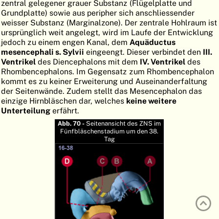
zentral gelegener grauer Substanz (Flügelplatte und
ATLAS
EMBRYOLOGY
Grundplatte) sowie aus peripher sich anschliessender
weisser Substanz (Marginalzone). Der zentrale Hohlraum ist
SUCHEN
ursprünglich weit angelegt, wird im Laufe der Entwicklung
jedoch zu einem engen Kanal, dem
Aquäductus
HILFE
mesencephali s. Sylvii
eingeengt. Dieser verbindet den
III.
Ventrikel
des Diencephalons mit dem
IV. Ventrikel
des
Rhombencephalons. Im Gegensatz zum Rhombencephalon
kommt es zu keiner Erweiterung und Auseinanderfaltung
FR
der Seitenwände. Zudem stellt das Mesencephalon das
einzige Hirnbläschen dar, welches
keine weitere
EN
Unterteilung
erfährt.
Abb. 70 -
Seitenansicht des ZNS im
Fünfbläschenstadium um den 38.
Tag