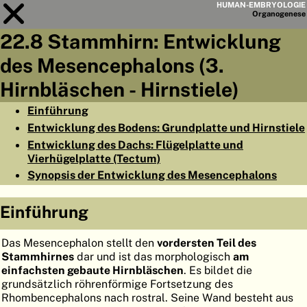
HUMAN-EMBRYOLOGIE
Organo
genese
22.8 Stammhirn: Entwicklung
Modul
22
des Mesencephalons (3.
KAPITELLISTE
Hirnbläschen - Hirnstiele)
LERNZIELE
Einführung
Entwicklung des Bodens: Grundplatte und Hirnstiele
ABSTRAKT
Entwicklung des Dachs: Flügelplatte und
◀
▶
Vierhügelplatte (Tectum)
SEITE
Synopsis der Entwicklung des Mesencephalons
Einführung
HOME
Das Mesencephalon stellt den
vordersten Teil des
Stammhirnes
dar und ist das morphologisch
am
EMBRYO
GENESE
einfachsten gebaute Hirnbläschen
. Es bildet die
grundsätzlich röhrenförmige Fortsetzung des
ORGANO
GENESE
Rhombencephalons nach rostral. Seine Wand besteht aus