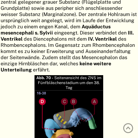
zentral gelegener grauer Substanz (Flügelplatte und
ATLAS
EMBRYOLOGY
Grundplatte) sowie aus peripher sich anschliessender
weisser Substanz (Marginalzone). Der zentrale Hohlraum ist
SUCHEN
ursprünglich weit angelegt, wird im Laufe der Entwicklung
jedoch zu einem engen Kanal, dem
Aquäductus
HILFE
mesencephali s. Sylvii
eingeengt. Dieser verbindet den
III.
Ventrikel
des Diencephalons mit dem
IV. Ventrikel
des
Rhombencephalons. Im Gegensatz zum Rhombencephalon
kommt es zu keiner Erweiterung und Auseinanderfaltung
FR
der Seitenwände. Zudem stellt das Mesencephalon das
einzige Hirnbläschen dar, welches
keine weitere
EN
Unterteilung
erfährt.
Abb. 70 -
Seitenansicht des ZNS im
Fünfbläschenstadium um den 38.
Tag