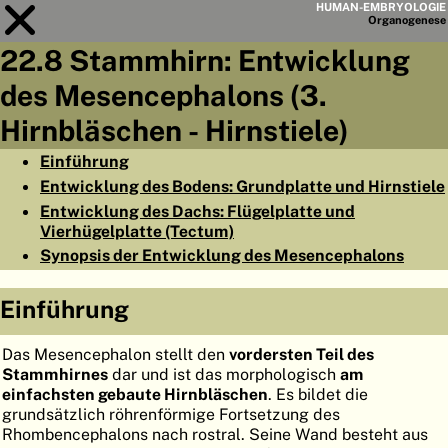
HUMAN-EMBRYOLOGIE
Organo
genese
22.8 Stammhirn: Entwicklung
Modul
22
des Mesencephalons (3.
KAPITELLISTE
Hirnbläschen - Hirnstiele)
LERNZIELE
Einführung
Entwicklung des Bodens: Grundplatte und Hirnstiele
ABSTRAKT
Entwicklung des Dachs: Flügelplatte und
◀
▶
Vierhügelplatte (Tectum)
SEITE
Synopsis der Entwicklung des Mesencephalons
Einführung
HOME
Das Mesencephalon stellt den
vordersten Teil des
Stammhirnes
dar und ist das morphologisch
am
EMBRYO
GENESE
einfachsten gebaute Hirnbläschen
. Es bildet die
grundsätzlich röhrenförmige Fortsetzung des
ORGANO
GENESE
Rhombencephalons nach rostral. Seine Wand besteht aus