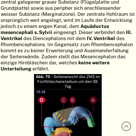
zentral gelegener grauer Substanz (Flügelplatte und
ATLAS
EMBRYOLOGY
Grundplatte) sowie aus peripher sich anschliessender
weisser Substanz (Marginalzone). Der zentrale Hohlraum ist
SUCHEN
ursprünglich weit angelegt, wird im Laufe der Entwicklung
jedoch zu einem engen Kanal, dem
Aquäductus
HILFE
mesencephali s. Sylvii
eingeengt. Dieser verbindet den
III.
Ventrikel
des Diencephalons mit dem
IV. Ventrikel
des
Rhombencephalons. Im Gegensatz zum Rhombencephalon
kommt es zu keiner Erweiterung und Auseinanderfaltung
FR
der Seitenwände. Zudem stellt das Mesencephalon das
einzige Hirnbläschen dar, welches
keine weitere
EN
Unterteilung
erfährt.
Abb. 70 -
Seitenansicht des ZNS im
Fünfbläschenstadium um den 38.
Tag