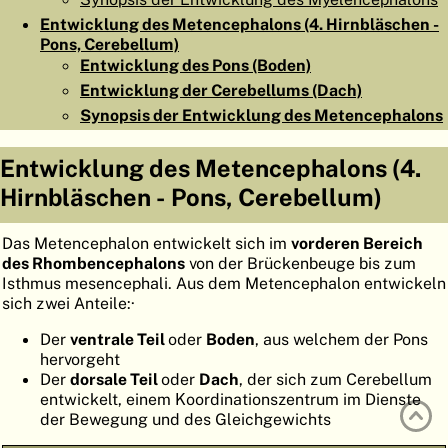
ATLAS
EMBRYOLOGY
Entwicklung des Metencephalons (4. Hirnbläschen -
Pons, Cerebellum)
SUCHEN
Entwicklung des Pons (Boden)
Entwicklung der Cerebellums (Dach)
HILFE
Synopsis der Entwicklung des Metencephalons
Entwicklung des Metencephalons (4.
FR
Hirnbläschen - Pons, Cerebellum)
EN
Das Metencephalon entwickelt sich im
vorderen Bereich
des Rhombencephalons
von der Brückenbeuge bis zum
Isthmus mesencephali. Aus dem Metencephalon entwickeln
sich zwei Anteile:·
Der
ventrale Teil
oder
Boden
, aus welchem der Pons
hervorgeht
Der
dorsale Teil
oder
Dach
, der sich zum Cerebellum
entwickelt, einem Koordinationszentrum im Dienste
der Bewegung und des Gleichgewichts