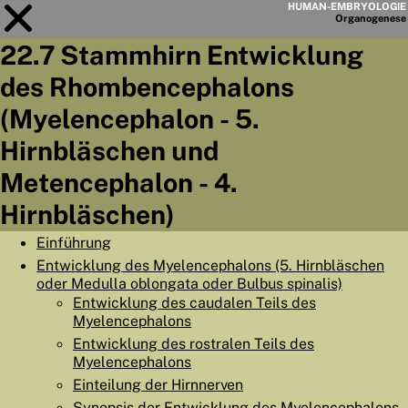
HUMAN-EMBRYOLOGIE
Organo
genese
22.7 Stammhirn Entwicklung
Modul
22
des Rhombencephalons
KAPITELLISTE
(Myelencephalon - 5.
LERNZIELE
Hirnbläschen und
Metencephalon - 4.
ABSTRAKT
Hirnbläschen)
◀
▶
SEITE
Einführung
Entwicklung des Myelencephalons (5. Hirnbläschen
oder Medulla oblongata oder Bulbus spinalis)
Entwicklung des caudalen Teils des
Myelencephalons
HOME
Entwicklung des rostralen Teils des
EMBRYO
GENESE
Myelencephalons
Einteilung der Hirnnerven
ORGANO
GENESE
Synopsis der Entwicklung des Myelencephalons