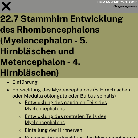
HUMAN-EMBRYOLOGIE
Organo
genese
22.7 Stammhirn Entwicklung
Modul
22
des Rhombencephalons
KAPITELLISTE
(Myelencephalon - 5.
LERNZIELE
Hirnbläschen und
Metencephalon - 4.
ABSTRAKT
Hirnbläschen)
◀
▶
SEITE
Einführung
Entwicklung des Myelencephalons (5. Hirnbläschen
oder Medulla oblongata oder Bulbus spinalis)
Entwicklung des caudalen Teils des
Myelencephalons
HOME
Entwicklung des rostralen Teils des
EMBRYO
GENESE
Myelencephalons
Einteilung der Hirnnerven
ORGANO
GENESE
Synopsis der Entwicklung des Myelencephalons