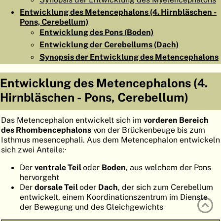
ATLAS
EMBRYOLOGY
Entwicklung des Metencephalons (4. Hirnbläschen -
Pons, Cerebellum)
SUCHEN
Entwicklung des Pons (Boden)
Entwicklung der Cerebellums (Dach)
HILFE
Synopsis der Entwicklung des Metencephalons
Entwicklung des Metencephalons (4.
FR
Hirnbläschen - Pons, Cerebellum)
EN
Das Metencephalon entwickelt sich im
vorderen Bereich
des Rhombencephalons
von der Brückenbeuge bis zum
Isthmus mesencephali. Aus dem Metencephalon entwickeln
sich zwei Anteile:·
Der
ventrale Teil
oder
Boden
, aus welchem der Pons
hervorgeht
Der
dorsale Teil
oder
Dach
, der sich zum Cerebellum
entwickelt, einem Koordinationszentrum im Dienste
der Bewegung und des Gleichgewichts