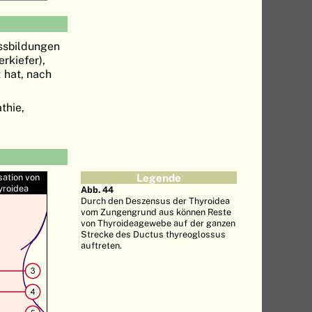
issbildungen
rkiefer),
 hat, nach
thie,
sation von
Legende
yroidea
Abb. 44
Durch den Deszensus der Thyroidea
vom Zungengrund aus können Reste
von Thyroideagewebe auf der ganzen
Strecke des Ductus thyreoglossus
auftreten.