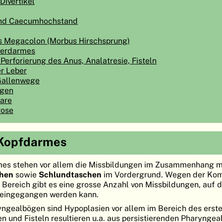
Divertikel
und Caecumhochstand
s Megacolon (Morbus Hirschsprung)
terdarmes
Perforierung des Anus, Analatresie, Fisteln
er Leber
 Gallenwege
ngen
are
rose
 Kopfdarmes
mes stehen vor allem die Missbildungen im Zusammenhang m
chen
sowie
Schlundtaschen
im Vordergrund. Wegen der Komp
ereich gibt es eine grosse Anzahl von Missbildungen, auf d
t eingegangen werden kann.
ngealbögen sind Hypoplasien vor allem im Bereich des erst
 und Fisteln resultieren u.a. aus persistierenden Pharyngea