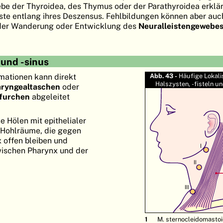
e der Thyroidea, des Thymus oder der Parathyroidea erklär
te entlang ihres Deszensus. Fehlbildungen können aber auc
 der Wanderung oder Entwicklung des
Neuralleistengewebe
 und -sinus
mationen kann direkt
Abb. 43 -
Häufige Lokali
Halszysten, -fisteln un
aryngealtaschen
oder
sfurchen
abgeleitet
 Hölen mit epithelialer
 Hohlräume, die gegen
 offen bleiben und
ischen Pharynx und der
M. sternocleidomasto