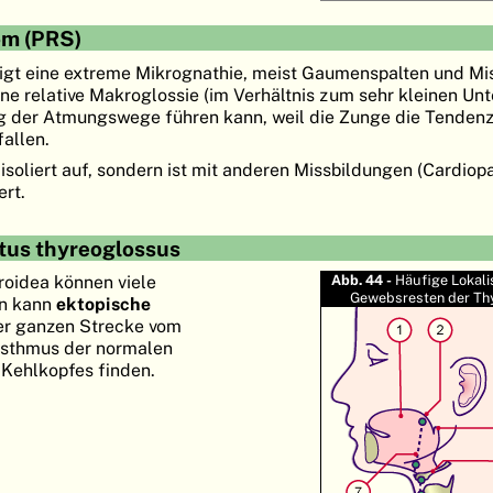
om (PRS)
nigt eine extreme Mikrognathie, meist Gaumenspalten und M
ne relative Makroglossie (im Verhältnis zum sehr kleinen Unte
g der Atmungswege führen kann, weil die Zunge die Tendenz
fallen.
 isoliert auf, sondern ist mit anderen Missbildungen (Cardiopa
ert.
tus thyreoglossus
oidea können viele
Abb. 44 -
Häufige Lokali
Gewebsresten der Th
an kann
ektopische
er ganzen Strecke vom
Isthmus der normalen
 Kehlkopfes finden.