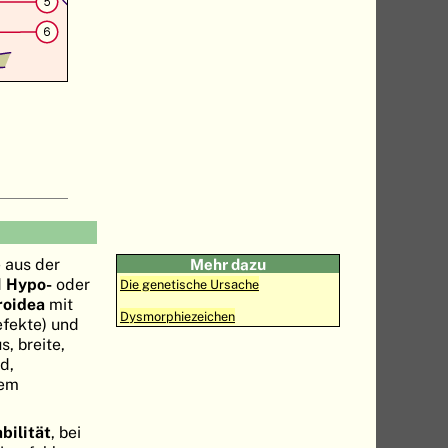
s
 aus der
Mehr dazu
d
Hypo-
oder
Die genetische Ursache
roidea
mit
Dysmorphiezeichen
fekte) und
, breite,
d,
rem
bilität
, bei