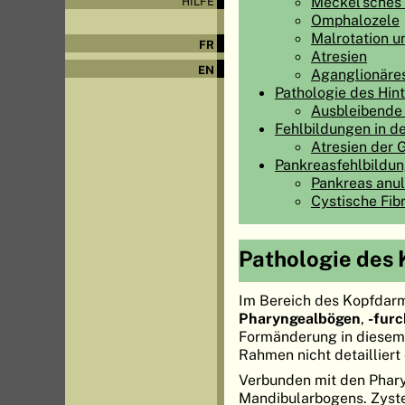
Meckel'sches 
HILFE
Omphalozele
Malrotation 
FR
Atresien
EN
Aganglionäre
Pathologie des Hin
Ausbleibende 
Fehlbildungen in d
Atresien der
Pankreasfehlbildu
Pankreas anul
Cystische Fib
Pathologie des
Im Bereich des Kopfdar
Pharyngealbögen
,
-fur
Formänderung in diesem B
Rahmen nicht detaillier
Verbunden mit den Phary
Mandibularbogens. Zysten