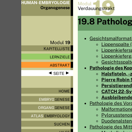
19
HUMAN-EMBRYOLOGIE
Modul
Organo
genese
Verdauungstrakt
19.8 Patholog
Gesichtsmalformat
Modul
19
Lippenspalte (
KAPITELLISTE
Lippenkiefers
Lippenkiefer
LERNZIELE
Gesichtsspalt
ABSTRAKT
Pathologie des Ko
◀
▶
Halsfisteln, 
SEITE
Pierre Robin
Persistieren
CATCH 22-S
HOME
Ausbleibende
EMBRYO
GENESE
Pathologie des Vo
ORGANO
GENESE
Malformation
Pylorussteno
ATLAS
EMBRYOLOGY
Duodenalsten
SUCHEN
Pathologie des Mit