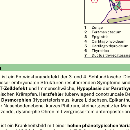
Zunge
Foramen caecum
Epiglottis
Cartilago hyoideum
Cartilago thyroideum
Thyroidea
Ductus thyreoglossu
m
m
ist ein Entwicklungsdefekt der 3. und 4. Schlundtasche. Die
ieser embryonalen Strukturen resultierenden Symptome sin
T-Zelldefekt
und Immunschwäche,
Hypoplasie
der
Parathy
nischen Krämpfen,
Herzfehler
(überwiegend conotruncale De
e Dysmorphien
(Hypertelorismus, kurze Lidachsen, Epikanthus
er Nasenbodenebene, kurzes Philtrum, kleiner gespitzter Mun
sitzende, dysmorphe Ohren mit vergrössertem anteroposterio
t ein Krankheitsbild mit einer
hohen phänotypischen Varia