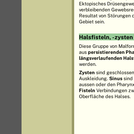
Ektopisches Drüsengeweb
verbleibenden Gewebsres
Resultat von Störungen
Gebiet sein.
Halsfisteln, -zysten
Diese Gruppe von Malfor
aus
persistierenden Ph
längsverlaufenden Hal
werden.
Zysten
sind geschlossene
Auskleidung.
Sinus
sind
aussen oder den Pharynx
Fisteln
Verbindungen zw
Oberfläche des Halses.