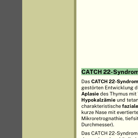
CATCH 22-Syndro
Das
CATCH 22-Syndro
gestörten Entwicklung d
Aplasie
des Thymus mit
Hypokalzämie
und teta
charakteristische
fazial
kurze Nase mit evertiert
Mikroretrognathie, tief
Durchmesser).
Das CATCH 22-Syndrom is