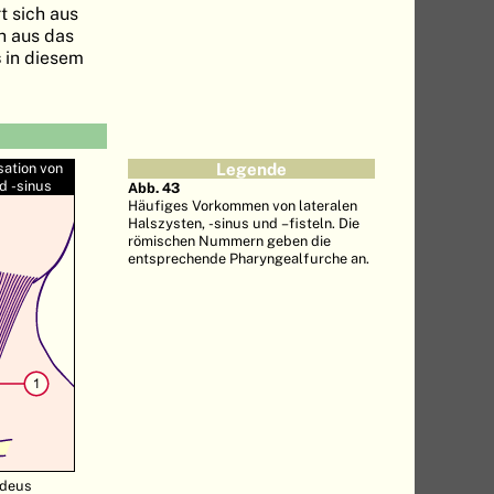
t sich aus
h aus das
s
in diesem
sation von
Legende
d -sinus
Abb. 43
Häufiges Vorkommen von lateralen
Halszysten, -sinus und –fisteln. Die
römischen Nummern geben die
entsprechende Pharyngealfurche an.
ideus