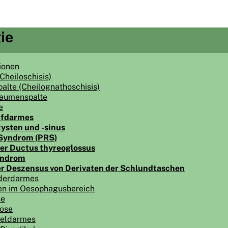
ie
ionen
Cheiloschisis)
palte (Cheilognathoschisis)
gaumenspalte
e
pfdarmes
-zysten und -sinus
 Syndrom (PRS)
der Ductus thyreoglossus
yndrom
r Deszensus von Derivaten der Schlundtaschen
rderdarmes
en im Oesophagusbereich
se
ose
teldarmes