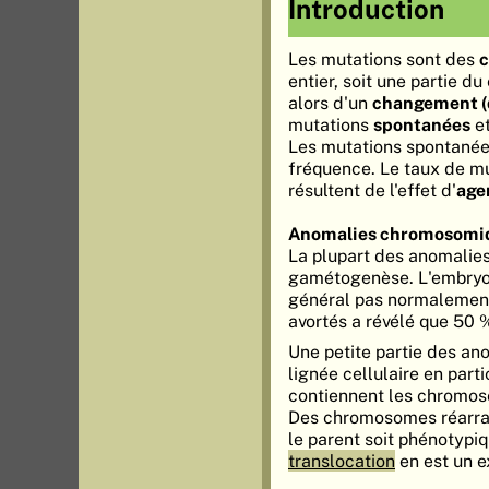
Introduction
Les mutations sont des
c
entier, soit une partie d
alors d'un
changement (d
mutations
spontanées
et
Les mutations spontanée
fréquence. Le taux de mu
résultent de l'effet d'
age
Anomalies chromosomi
La plupart des anomalie
gamétogenèse. L'embryon
général pas normalemen
avortés a révélé que 50
Une petite partie des an
lignée cellulaire en part
contiennent les chromos
Des chromosomes réarran
le parent soit phénotypi
translocation
en est un 