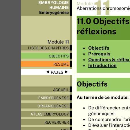
11
EMBRYOLOGIE
Module
HUMAINE
Aberrations chromosomi
Embryo
génèse
11.0 Objectif
réflexions
Module
11
Objectifs
LISTE DES CHAPITRES
Prérequis
OBJECTIFS
Questions & réflex
RÉSUMÉ
Introduction
◀
▶
PAGES
Objectifs
ACCUEIL
Au terme de ce module, l
EMBRYO
GÉNÈSE
ORGANO
GÉNÈSE
De différencier en
génomiques
ATLAS
EMBRYOLOGY
De comprendre l'ori
RECHERCHER
D'évaluer l'interac