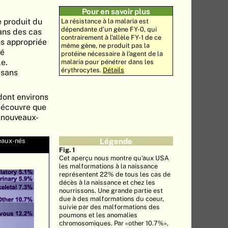
Pour en savoir plus
e produit du
La résistance à la malaria est
dépendante d'un gène FY-0, qui
ans des cas
contrairement à l'allèle FY-1 de ce
us appropriée
même gène, ne produit pas la
ié
protéine nécessaire à l'agent de la
le.
malaria pour pénétrer dans les
érythrocytes.
Détails
 sans
dont environs
 découvre que
 nouveaux-
eaux-nés
Légende
Fig. 1
Cet aperçu nous montre qu'aux USA
les malformations à la naissance
représentent 22% de tous les cas de
décès à la naissance et chez les
nourrissons. Une grande partie est
due à des malformations du coeur,
suivie par des malformations des
poumons et les anomalies
chromosomiques. Par «other 10.7%»,