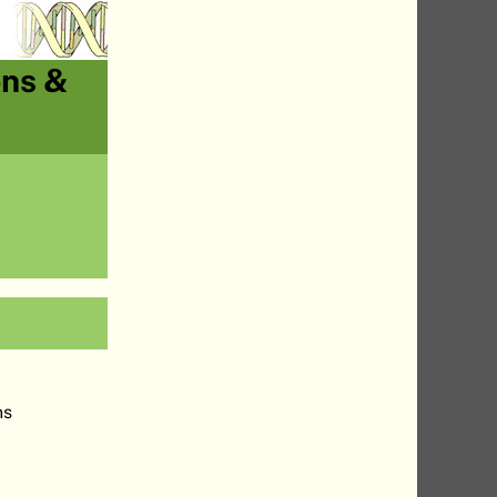
ons &
ns