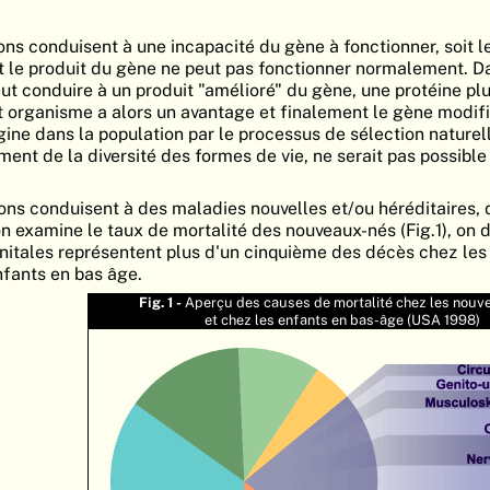
ons conduisent à une incapacité du gène à fonctionner, soit l
it le produit du gène ne peut pas fonctionner normalement. D
eut conduire à un produit "amélioré" du gène, une protéine pl
 organisme a alors un avantage et finalement le gène modif
ine dans la population par le processus de sélection naturel
ment de la diversité des formes de vie, ne serait pas possible
s conduisent à des maladies nouvelles et/ou héréditaires, 
on examine le taux de mortalité des nouveaux-nés (Fig.1), on
nitales représentent plus d'un cinquième des décès chez les
nfants en bas âge.
Fig. 1 -
Aperçu des causes de mortalité chez les nouv
et chez les enfants en bas-âge (USA 1998)