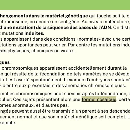
hangements dans le matériel génétique
qui touche soit le
u chromosome, ou encore un seul gène. Au niveau moléculaire, i
'une mutation) de la séquence des bases de l'ADN
. On dist
 mutations
induites
.
s apparaissent dans des conditions «normales» avec une cer
tations spontanées peut varier. Par contre les mutations indu
nts
physiques, chimiques ou viraux.
ques
s chromosomiques apparaissent accidentellement durant la
 qui résulte de la fécondation de tels gamètes ne se dével
t et est avorté spontanément. L'examen d'embryons sponta
 % d'entre eux présentaient des anomalies chromosomiques.
omalies chromosomiques peut survenir après la fécondation,
iculier. Ces sujets présentent alors une
forme mosaïque
: cert
omes anormaux, et d'autres pas.
gés peuvent aussi être transmis d'un parent à ses descenda
quement normal et que son matériel génétique soit complet. 
exemple.