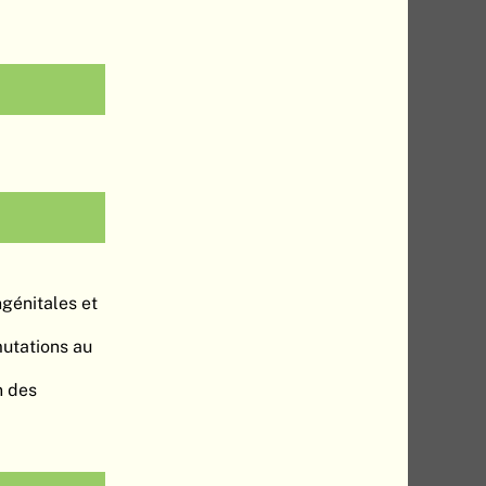
ngénitales et
utations au
n des