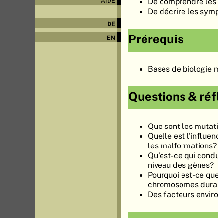
De comprendre les 
AIDE
De décrire les sym
DE
Prérequis
EN
Bases de biologie 
Questions & réf
Que sont les mutat
Quelle est l'influe
les malformations?
Qu'est-ce qui cond
niveau des gènes?
Pourquoi est-ce que
chromosomes dura
Des facteurs envir