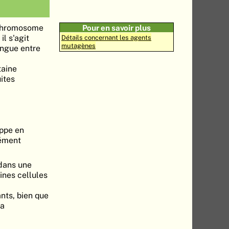
 chromosome
Pour en savoir plus
l s'agit
Détails concernant les agents
mutagènes
ingue entre
taine
ites
oppe en
nément
 dans une
aines cellules
nts, bien que
La