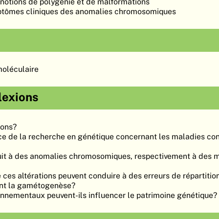
notions de polygénie et de malformations
ptômes cliniques des anomalies chromosomiques
moléculaire
lexions
ions?
nce de la recherche en génétique concernant les maladies co
uit à des anomalies chromosomiques, respectivement à des m
 ces altérations peuvent conduire à des erreurs de répartitio
nt la gamétogenèse?
onnementaux peuvent-ils influencer le patrimoine génétique?