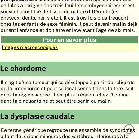
cellules à l'origine des trois feuillets embryonnaires) et est
ATLAS
EMBRYOLOGY
souvent constitué de tissus de nature différente (os,
cheveux, dents, nerfs etc.). Il est trois fois plus fréquent
RECHERCHER
chez les enfants de sexe féminin. Il peut devenir
malin
déjà
durant l'enfance et doit être enlevé avant l'âge de six mois.
AIDE
Pour en savoir plus
Images macroscopiques
DE
EN
Le chordome
Il s'agit d'une tumeur qui se développe à partir de reliquats
de la notochorde et peut se localiser soit dans la tête, soit
dans la région sacrée. Il est plus fréquent chez l'homme
dans la cinquantaine et peut être bénin ou malin.
La dysplasie caudale
Ce terme générique regroupe une ensemble de syndromes
allant de lésions mineures des vertèbres inférieures à la