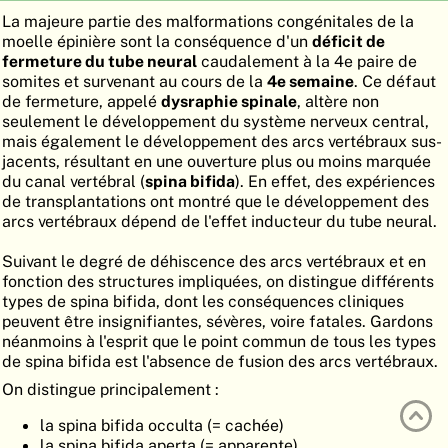
La majeure partie des malformations congénitales de la
ATLAS
EMBRYOLOGY
moelle épinière sont la conséquence d'un
déficit de
fermeture du tube neural
caudalement à la 4e paire de
RECHERCHER
somites et survenant au cours de la
4e semaine
. Ce défaut
AIDE
de fermeture, appelé
dysraphie spinale
, altère non
seulement le développement du système nerveux central,
mais également le développement des arcs vertébraux sus-
jacents, résultant en une ouverture plus ou moins marquée
DE
du canal vertébral (
spina bifida
). En effet, des expériences
de transplantations ont montré que le développement des
EN
arcs vertébraux dépend de l'effet inducteur du tube neural.
Suivant le degré de déhiscence des arcs vertébraux et en
fonction des structures impliquées, on distingue différents
types de spina bifida, dont les conséquences cliniques
peuvent être insignifiantes, sévères, voire fatales. Gardons
néanmoins à l'esprit que le point commun de tous les types
de spina bifida est l'absence de fusion des arcs vertébraux.
On distingue principalement :
la spina bifida occulta (= cachée)
la spina bifida aperta (= apparente)