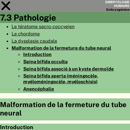
EMBRYOLOGIE
HUMAINE
Embryo
génèse
7.3 Pathologie
Module
7
Le tératome sacro-coccygien
Le chordome
LISTE DES CHAPITRES
La dysplasie caudale
OBJECTIFS
Malformation de la fermeture du tube neural
Introduction
RÉSUMÉ
Spina bifida occulta
◀
▶
PAGES
Spina bifida associé à un kyste dermoïde
Spina bifida aperta (méningocèle,
myéloméningocèle, myéloschisis)
Anencéphalie
ACCUEIL
Malformation de la fermeture du tube
neural
EMBRYO
GÉNÈSE
ORGANO
GÉNÈSE
Introduction